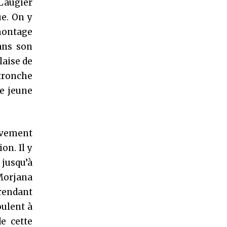
 Laugier
ue. On y
montage
ans son
laise de
tronche
e jeune
tivement
on. Il y
 jusqu’à
 Morjana
rendant
oulent à
e cette