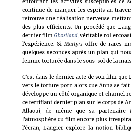
entourant les activités susceptibles de 
continue de marquer les esprits au trave
retrouve une réalisation nerveuse mettan
des plus efficients. Un procédé que Lau
dernier film
Ghostland
, véritable rollercoa
l’expérience. Si
Martyrs
offre de rares mo
quelques secondes après un plan qui nous
femme torturée dans le sous-sol de la maiso
C’est dans le dernier acte de son film que 
vers le torture porn alors que Anna se fait
développe un côté organique et charnel re
ce terrifiant dernier plan sur le corps de
Allaoui, de même que sa partenaire M
l’atmosphère du film encore plus irrespira
l’écran, Laugier explore la notion bibl