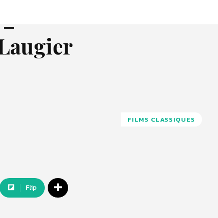
 –
 Laugier
FILMS CLASSIQUES
Flip