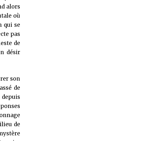
d alors
utale où
n qui se
ecte pas
neste de
n désir
orer son
passé de
t depuis
éponses
rsonnage
ilieu de
mystère