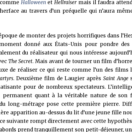
es comme
Halloween
et
Hellraiser
mais il faudra atten
therface au travers d’un préquelle qui n’aura mêm
e époque de monter des projets horrifiques dans l’H
n moment donné aux États-Unis pour pondre des 
galement du réalisateur qui nous intéresse aujourd’h
avec
The Secret
. Mais avant de tourner un film d’horr
 luxe de réaliser ce qui reste comme l’un des films 
artyrs
. Deuxième film de Laugier après
Saint Ange
s
tisante pour de nombreux spectateurs. L’intellig
 permanent quant à la véritable nature de son f
 du long-métrage pose cette première pierre. Diff
ère apparition au-dessus du lit d’une jeune fille no
ce suivante rompt directement avec cette hypothès
 abords prend tranquillement son petit-déjeuner, u