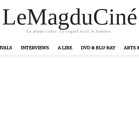
LeMagduCiné
La plume cadre. Le regard écrit la lumière.
IVALS
INTERVIEWS
A LIRE
DVD & BLU-RAY
ARTS 