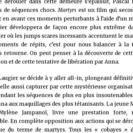
se dérouler dans cette demeure s’épaissit, Pascal
rs de séquences chocs.
Martyrs
est un film qui seco
t en avant ces moments perturbants à l’aide d’un 
gier développera de façon encore plus extrême d
ster où les jumps scares incessants accentuent le ma
ments de répits, c’est pour nous balancer à la 
 retourne. On peut penser à la découverte de cett
n et de cette tentative de libération par Anna.
Laugier se décide à y aller all-in, plongeant défini
 elle aussi capturer par cette mystérieuse organisati
ndant les séquences de plus en plus insoutenables
 Anna aux maquillages des plus tétanisants. La jeune
ylène Jampanoï, livre une prestation forte, 
ble. En complète opposition aux actions qui se dér
ique du terme de martyrs. Tous les « cobayes » d