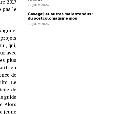
dre 2017
30 juillet 2026
e pas le
Gavagai, et autres malentendus :
du postcolonialisme mou
30 juillet 2026
exagone.
projets
ui, qui,
eur avec
les plus
orti en
ence de
ilm. Le
icile de
us guide
e. Alors
ne jeune