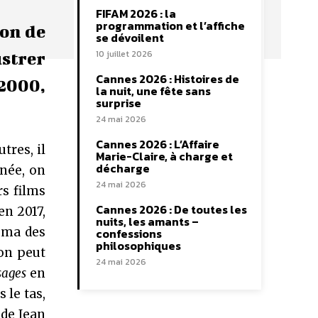
FIFAM 2026 : la
programmation et l’affiche
ion de
se dévoilent
10 juillet 2026
ustrer
Cannes 2026 : Histoires de
 2000,
la nuit, une fête sans
surprise
24 mai 2026
Cannes 2026 : L’Affaire
tres, il
Marie-Claire, à charge et
décharge
nnée, on
24 mai 2026
s films
Cannes 2026 : De toutes les
en 2017,
nuits, les amants –
éma des
confessions
philosophiques
’on peut
24 mai 2026
sages
en
 le tas,
 de Jean