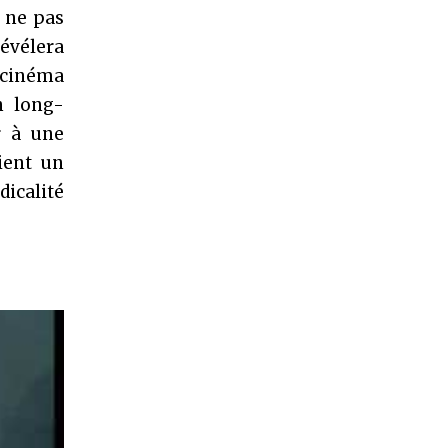
r ne pas
révélera
e cinéma
n long-
r à une
ient un
dicalité