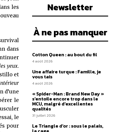
Newsletter
dans les
 nouveau
À ne pas manquer
survival
nn dans
Cotton Queen : au bout du fil
ontinuer
4 août 2026
des yeux
.
Une affaire turque : Famille, je
tillo et
vous tais
intérieur
4 août 2026
on d’une
« Spider-Man : Brand New Day »
s’entoile encore trop dans le
pérer le
MCU, malgré d’excellentes
qualités
usculer
31 juillet 2026
ssai, le
Le Triangle d’or : sous le palais,
tés pour
la cage