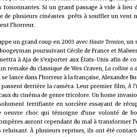
s foisonnantes. Si un grand passage à vide à lieu 
ée de plusieurs cinéastes prêts à souffler un vent
nt l’horreur.
rappe un grand coup en 2003 avec
Haute Tension
, un 
n boogeyman poursuivant Cécile de France et Maïwe
ettra à Aja de s’exporter aux États-Unis afin de c
 un remake du classique de Wes Craven,
La colline a 
se lance dans l’horreur à la française, Alexandre Bus
 passent derrière la caméra. Leur premier film,
À l’
dicaux du cinéma de genre tricolore. Un home invasi
solument terrifiante en sorcière essayant de récu
e oeuvre choc qui témoigne d’une volonté de bo
ompères auront cependant du mal à transformer l’e
 reluisant. À plusieurs reprises, ils ont été contac