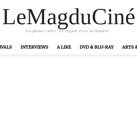
LeMagduCiné
La plume cadre. Le regard écrit la lumière.
IVALS
INTERVIEWS
A LIRE
DVD & BLU-RAY
ARTS 