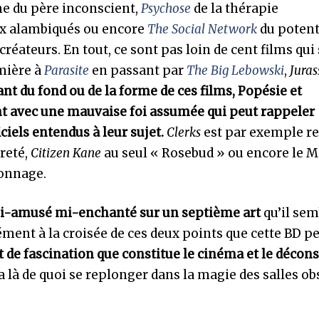
me du père inconscient,
Psychose
de la thérapie
aux alambiqués ou encore
The Social Network
du potent
créateurs. En tout, ce sont pas loin de cent films qui
umière à
Parasite
en passant par
The Big Lebowski
,
Juras
ant du fond ou de la forme de ces films, Popésie et
nt avec une mauvaise foi assumée qui peut rappeler
iels entendus à leur sujet.
Clerks
est par exemple r
èreté,
Citizen Kane
au seul « Rosebud » ou encore le M
sonnage.
i-amusé mi-enchanté sur un septième art
qu’il sem
ment à la croisée de ces deux points que cette BD pe
t de fascination que constitue le cinéma et le décons
y a là de quoi se replonger dans la magie des salles o