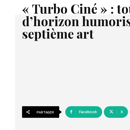
« Turbo Ciné » : t
d’horizon humoris
septième art
Facebook
X
PARTAGER