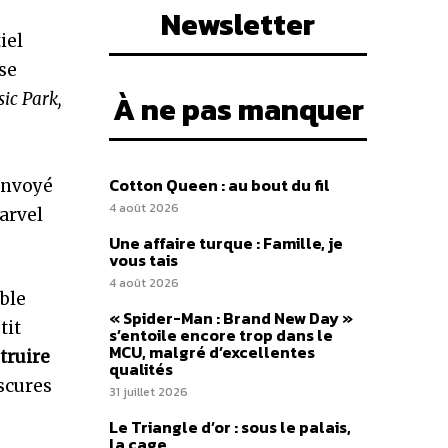
Newsletter
iel
 se
À ne pas manquer
sic Park,
Cotton Queen : au bout du fil
envoyé
4 août 2026
arvel
Une affaire turque : Famille, je
vous tais
4 août 2026
ble
« Spider-Man : Brand New Day »
tit
s’entoile encore trop dans le
MCU, malgré d’excellentes
truire
qualités
bscures
31 juillet 2026
Le Triangle d’or : sous le palais,
la cage