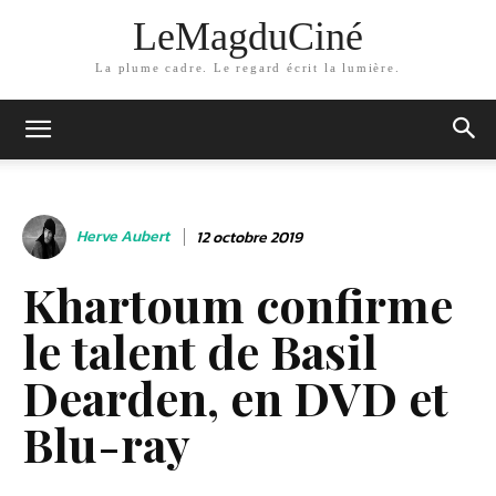
LeMagduCiné
La plume cadre. Le regard écrit la lumière.
Herve Aubert
12 octobre 2019
Khartoum confirme
le talent de Basil
Dearden, en DVD et
Blu-ray