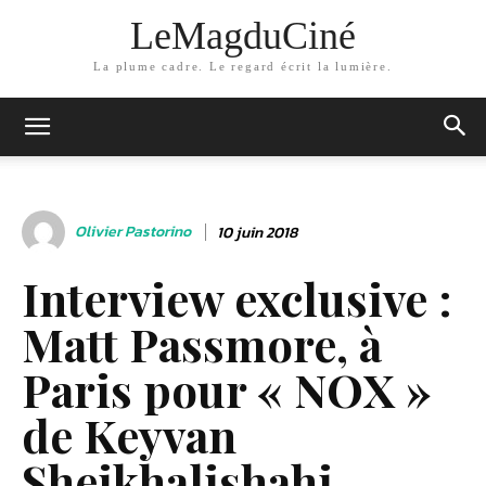
LeMagduCiné
La plume cadre. Le regard écrit la lumière.
Olivier Pastorino
10 juin 2018
Interview exclusive :
Matt Passmore, à
Paris pour « NOX »
de Keyvan
Sheikhalishahi