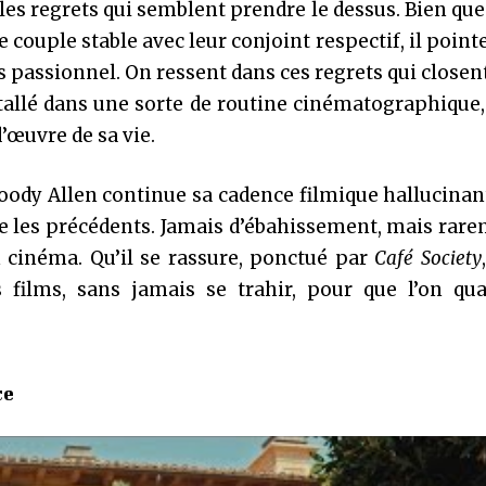
nt les regrets qui semblent prendre le dessus. Bien qu
e couple stable avec leur conjoint respectif, il point
 passionnel. On ressent dans ces regrets qui closent
nstallé dans une sorte de routine cinématographique,
d’œuvre de sa vie.
oody Allen continue sa cadence filmique hallucina
e les précédents. Jamais d’ébahissement, mais rar
n cinéma. Qu’il se rassure, ponctué par
Café Society
films, sans jamais se trahir, pour que l’on qual
ce