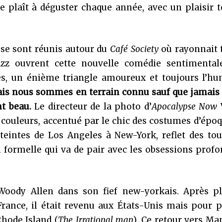
e plaît à déguster chaque année, avec un plaisir 
s se sont réunis autour du
Café Society
où rayonnait t
azz ouvrent cette nouvelle comédie sentimental
és, un énième triangle amoureux et toujours l’hu
is nous sommes en terrain connu sauf que jamais 
t beau.
Le directeur de la photo d’
Apocalypse Now
V
s couleurs, accentué par le chic des costumes d’époq
teintes de Los Angeles à New-York, reflet des to
formelle qui va de pair avec les obsessions profo
oody Allen dans son fief new-yorkais. Après pl
ance, il était revenu aux États-Unis mais pour p
Rhode Island (
The Irrational man
). Ce retour vers M