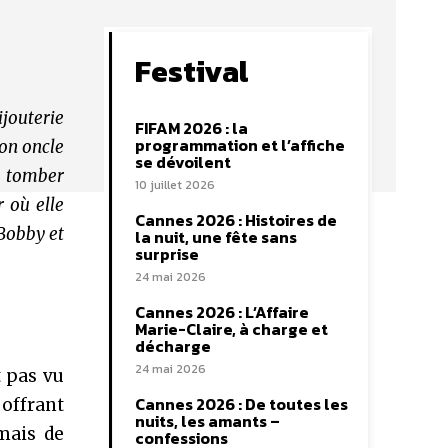
Festival
ijouterie
FIFAM 2026 : la
programmation et l’affiche
son oncle
se dévoilent
à tomber
10 juillet 2026
r où elle
Cannes 2026 : Histoires de
 Bobby et
la nuit, une fête sans
surprise
24 mai 2026
Cannes 2026 : L’Affaire
Marie-Claire, à charge et
décharge
24 mai 2026
t pas vu
Cannes 2026 : De toutes les
offrant
nuits, les amants –
amais de
confessions