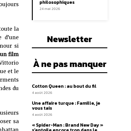
philosophiques
toujours
24 mai 2026
oute la
Newsletter
e d’une
mour si
un film
À ne pas manquer
ittorio
ue et le
urments
Cotton Queen : au bout du fil
ndes du
4 août 2026
Une affaire turque : Famille, je
vous tais
usieurs
4 août 2026
oser sa
« Spider-Man : Brand New Day »
s’entoile encore trop dans le
anhattan