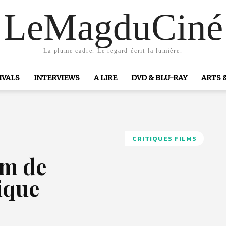
LeMagduCiné
La plume cadre. Le regard écrit la lumière.
IVALS
INTERVIEWS
A LIRE
DVD & BLU-RAY
ARTS 
CRITIQUES FILMS
lm de
ique