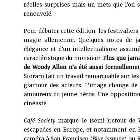
réelles surprises mais un mets que l’on s
renouvelé.
Pour débuter cette édition, les festivalier
magie allenienne. Quelques notes de j
élégance et d’un intellectualisme assum
caractéristique du monsieur.
Plus que jama
de Woody Allen n’a été aussi formellemen
Storaro fait un travail remarquable sur le
glamour des acteurs. L’image change de 
amoureux du jeune héros. Une opposition 
cinéaste.
Café Society
marque le (semi-)retour de W
escapades en Europe, et notamment en Fr
caméra à San Francisco (
Blue Jasmine
) ou 