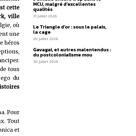
MCU, malgré d’excellentes
st cette
qualités
k, ville
31 juillet 2026
lgie, où
Le Triangle d’or : sous le palais,
la cage
ment une
30 juillet 2026
ne héros
Gavagai, et autres malentendus :
ptions,
du postcolonialisme mou
anciper.
30 juillet 2026
 de tous
-ego du
istoires
ma. Pour
ux. Tout
onica et