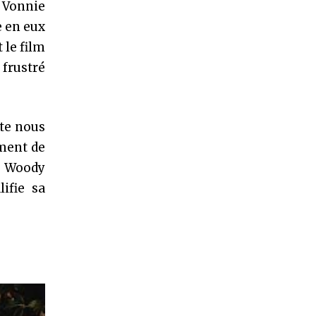
e Vonnie
e en eux
 le film
 frustré
nte nous
ement de
, Woody
ifie sa