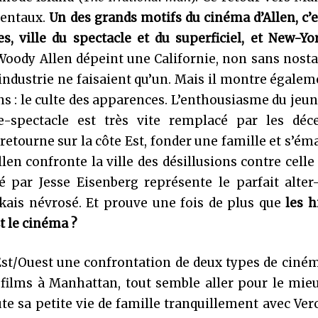
mentaux.
Un des grands motifs du cinéma d’Allen, c’e
 ville du spectacle et du superficiel, et New-Yor
Woody Allen dépeint une Californie, non sans nosta
 industrie ne faisaient qu’un. Mais il montre égale
ns : le culte des apparences. L’enthousiasme du jeu
-spectacle est très vite remplacé par les déce
retourne sur la côte Est, fonder une famille et s’ém
len confronte la ville des désillusions contre celle
é par Jesse Eisenberg représente le parfait alter
orkais névrosé. Et prouve une fois de plus que
les h
t le cinéma ?
Est/Ouest une confrontation de deux types de ciné
 films à Manhattan, tout semble aller pour le mie
 sa petite vie de famille tranquillement avec Ver