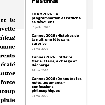
Festival
FIFAM 2026 : la
programmation et l’affiche
ec le
se dévoilent
10 juillet 2026
uvelle
Cannes 2026 : Histoires de
ident
la nuit, une fête sans
surprise
comme
24 mai 2026
rrents
Cannes 2026 : L’Affaire
Marie-Claire, à charge et
décalé
décharge
24 mai 2026
lutter
Cannes 2026 : De toutes les
 force
nuits, les amants –
confessions
aucoup
philosophiques
24 mai 2026
 pluie