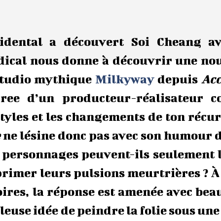
cidental a découvert Soi Cheang av
adical nous donne à découvrir une no
 studio mythique
Milkyway
depuis
Acc
gree d’un producteur-réalisateur 
styles et les changements de ton récu
e
ne lésine donc pas avec son humour 
s personnages peuvent-ils seulement 
primer leurs pulsions meurtrières ? À
toires, la réponse est amenée avec be
euse idée de peindre la folie sous une