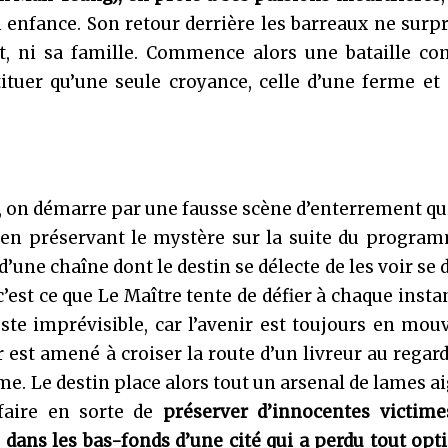
 enfance. Son retour derrière les barreaux ne surp
lit, ni sa famille. Commence alors une bataille co
ituer qu’une seule croyance, celle d’une ferme et
e, on démarre par une fausse scène d’enterrement q
t en préservant le mystère sur la suite du progra
d’une chaîne dont le destin se délecte de les voir se 
c’est ce que Le Maître tente de défier à chaque instant
este imprévisible, car l’avenir est toujours en mo
 est amené à croiser la route d’un livreur au regard
rime. Le destin place alors tout un arsenal de lames a
 faire en sorte de
préserver d’innocentes victime
e dans les bas-fonds d’une cité qui a perdu tout op