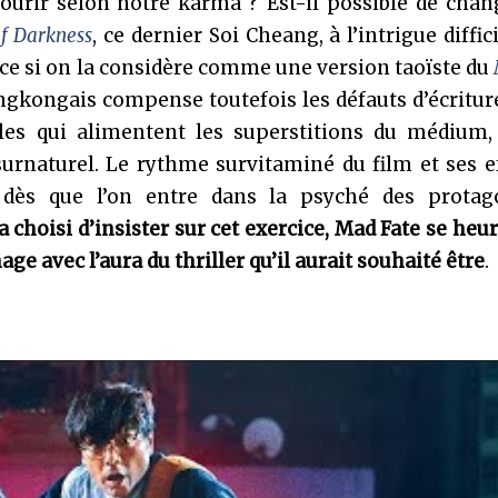
ourir selon notre karma ? Est-il possible de chan
of Darkness
, ce dernier Soi Cheang, à l’intrigue diffi
ence si on la considère comme une version taoïste du
ngkongais compense toutefois les défauts d’écritur
es qui alimentent les superstitions du médium, 
e surnaturel. Le rythme survitaminé du film et ses e
 dès que l’on entre dans la psyché des protago
 a choisi d’insister sur cet exercice, Mad Fate se heur
e avec l’aura du thriller qu’il aurait souhaité être
.