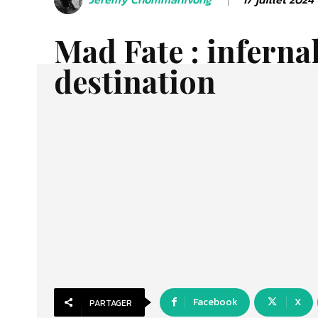
Mad Fate : inferna
destination
Facebook
X
PARTAGER