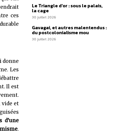
Le Triangle d’or : sous le palais,
rendrait
la cage
ntre ces
30 juillet 2026
 durable
Gavagai, et autres malentendus :
du postcolonialisme mou
30 juillet 2026
ui donne
mme. Les
débattre
. Il est
uvement.
 vide et
iguisées
s d’une
timisme
.