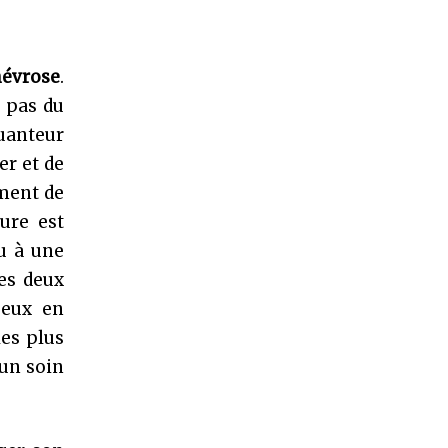
névrose
.
e pas du
puanteur
er et de
ement de
ure est
ou à une
les deux
geux en
es plus
 un soin