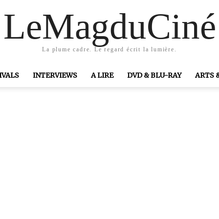
LeMagduCiné
La plume cadre. Le regard écrit la lumière.
IVALS
INTERVIEWS
A LIRE
DVD & BLU-RAY
ARTS 