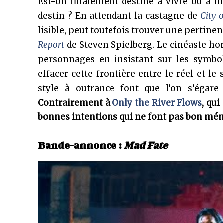
Est-on finalement destiné à vivre ou à m
destin ? En attendant la castagne de
City 
lisible, peut toutefois trouver une pertin
Report
de Steven Spielberg. Le cinéaste ho
personnages en insistant sur les symbol
effacer cette frontière entre le réel et l
style à outrance font que l’on s’égare
Contrairement à
Only the River Flows
, qui
bonnes intentions qui ne font pas bon ménag
Bande-annonce
:
Mad Fate