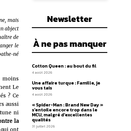
Newsletter
ine, mais
un abject
maître de
À ne pas manquer
hanger le
pathe-né
Cotton Queen : au bout du fil
4 août 2026
e moins
Une affaire turque : Famille, je
ment Le
vous tais
4 août 2026
tés ? Ce
s aussi
« Spider-Man : Brand New Day »
s’entoile encore trop dans le
rtune ni
MCU, malgré d’excellentes
qualités
ontre la
31 juillet 2026
, qui ont