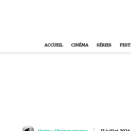
ACCUEIL
CINÉMA
SÉRIES
FEST
17 juillet 2024
Jérémy Chommanivong