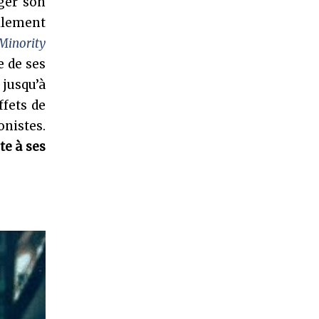
ger son
cilement
Minority
e de ses
jusqu’à
ffets de
nistes.
te à ses