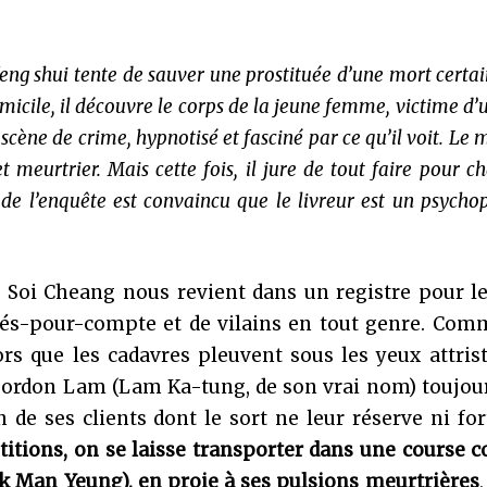
feng shui tente de sauver une prostituée d’une mort certa
micile, il découvre le corps de la jeune femme, victime d’
a scène de crime, hypnotisé et fasciné par ce qu’il voit. Le 
meurtrier. Mais cette fois, il jure de tout faire pour c
 de l’enquête est convaincu que le livreur est un psycho
, Soi Cheang nous revient dans un registre pour l
sés-pour-compte et de vilains en tout genre. Com
ors que les cadavres pleuvent sous les yeux attris
Gordon Lam (Lam Ka-tung, de son vrai nom) toujour
 de ses clients dont le sort ne leur réserve ni fo
titions, on se laisse transporter dans une course c
k Man Yeung), en proie à ses pulsions meurtrières