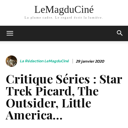
LeMagduCiné
La plume cadre. Le regard écrit la lumière.
La Rédaction LeMagduCiné
29 janvier 2020
Critique Séries : Star
Trek Picard, The
Outsider, Little
America…