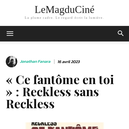
LeMagduCiné
La plume cadre. Le regard écrit la lumière.
Jonathan Fanara
16 avril 2023
« Ce fantôme en toi
» : Reckless sans
Reckless