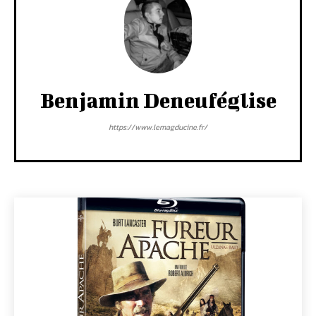
Benjamin Deneuféglise
https://www.lemagducine.fr/