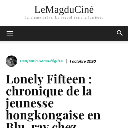
LeMagduCiné
La plume cadre. Le regard écrit la lumière.
Benjamin Deneuféglise
1 octobre 2020
Lonely Fifteen :
chronique de la
jeunesse
hongkongaise en
Blu-ray chez