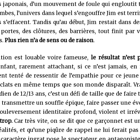
s japonais, d’un mouvement de foule qui engloutit 
bes, l’univers dans lequel s’engouffre Jim est terrif
 s’effacent. Tandis qu’au début, Jim restait dans d
portes, des clôtures, des barrières, tout finit par 
s.
Plus rien n’a de sens ou de raison
.
ention est louable voire fameuse,
le résultat n’est 
enfant, rarement attachant, si ce n’est jamais, en 
ment tenté de ressentir de l’empathie pour ce jeun
 éclats en même temps que son monde disparaît. Vr
n de 12/13 ans, c’est un défi de taille que de faire 
, transmettre un souffle épique, faire passer une év
bouleversement identitaire profond, violent et irrév
trop.
Car très vite, on se dit que ce garçonnet est un
alités, et qu’une piqûre de rappel ne lui ferait pas
on caractère ingrat pose le spectateur en antagonist