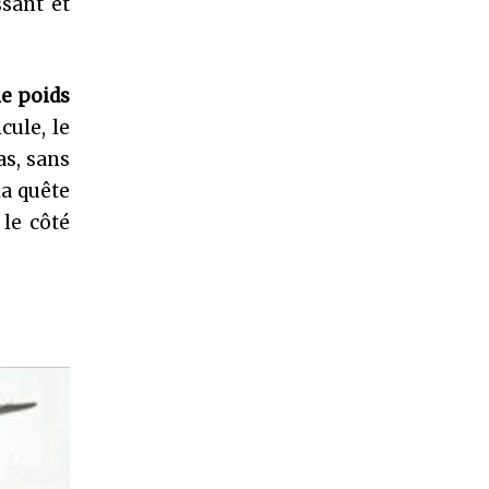
ssant et
le poids
cule, le
as, sans
la quête
le côté