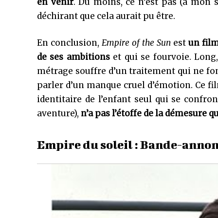
en venir
. Du moins, ce n’est pas (à mon s
déchirant que cela aurait pu être.
En conclusion,
Empire of the Sun
est
un fil
de ses ambitions
et qui se fourvoie. Long,
métrage souffre d’un traitement qui ne fon
parler d’un manque cruel d’émotion. Ce fil
identitaire de l’enfant seul qui se confro
aventure),
n’a pas l’étoffe de la démesure q
Empire du soleil : Bande-anno