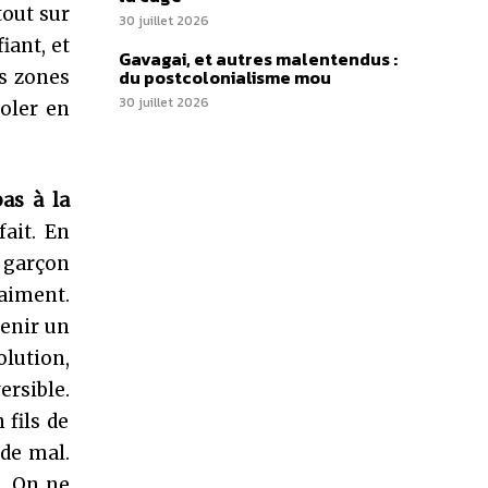
tout sur
30 juillet 2026
iant, et
Gavagai, et autres malentendus :
du postcolonialisme mou
es zones
30 juillet 2026
voler en
pas à la
fait. En
e garçon
aiment.
tenir un
olution,
ersible.
 fils de
 de mal.
e. On ne