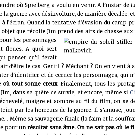
rendre où Spielberg a voulu en venir. A l’instar de
L
e la guerre avec désinvolture, de manière décalée, e
e à l’écran. Quand la tentative d’évasion du camp p
 objet que récolte Jim prend des
airs de chasse aux 
pour les personnages
t floues. A quoi sert
u penser qu’il ferait
’air d’être le cas. Gentil ? Méchant ? On en vient à 
ter d’identifier et de cerner les personnages, qui n
re où tout sonne creux
. Finalement, tous les prota
 Jim, dans sa quête de survie, et encore, même si
Ch
é, échevelé, maigre et sombre au fil du film, on se
eint par les horreurs de la guerre. Il s’amuse, joue
he… Même sa sauvagerie finale (la faim et la souffra
me pour
un résultat sans âme. On ne sait pas où le f