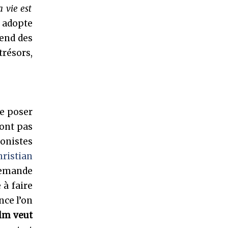
a vie est
t adopte
rend des
trésors,
se poser
’ont pas
gonistes
ristian
 demande
 à faire
nce l’on
ilm veut