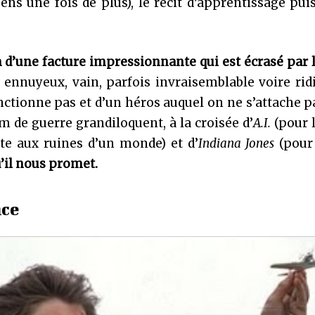
ens une fois de plus), le récit d’apprentissage pui
m d’une facture impressionnante qui est écrasé par 
 ennuyeux, vain, parfois invraisemblable voire ridi
ctionne pas et d’un héros auquel on ne s’attache p
m de guerre grandiloquent, à la croisée d’
A.I.
(pour 
nte aux ruines d’un monde) et d’
Indiana Jones
(pour 
u’il nous promet.
nce