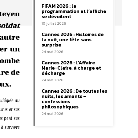
FIFAM 2026 : la
programmation et l’affiche
Steven
se dévoilent
10 juillet 2026
soldat
Cannes 2026 : Histoires de
 autre
la nuit, une fête sans
surprise
ter un
24 mai 2026
 tombe
Cannes 2026 : L’Affaire
Marie-Claire, à charge et
ire de
décharge
24 mai 2026
eux.
Cannes 2026 : De toutes les
nuits, les amants –
confessions
vilégiée au
philosophiques
Unis et ses
24 mai 2026
s perd ses
 à survivre