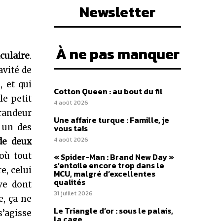
Newsletter
À ne pas manquer
culaire
.
avité de
 et qui
Cotton Queen : au bout du fil
le petit
4 août 2026
randeur
Une affaire turque : Famille, je
 un des
vous tais
4 août 2026
de deux
 où tout
« Spider-Man : Brand New Day »
s’entoile encore trop dans le
e, celui
MCU, malgré d’excellentes
qualités
ve dont
31 juillet 2026
e, ça ne
Le Triangle d’or : sous le palais,
s’agisse
la cage