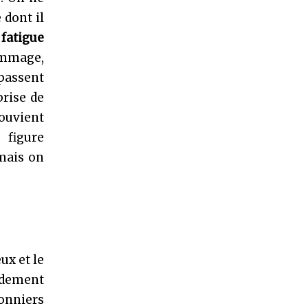
 dont il
 fatigue
ommage,
 passent
prise de
souvient
 figure
amais on
ux et le
pidement
sonniers