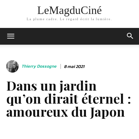
LeMagduCiné
La plume cadre. Le regard écrit la lumière.
Thierry Dossogne
8 mai 2021
Dans un jardin
qu’on dirait éternel :
amoureux du Japon