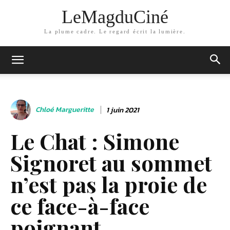
LeMagduCiné
La plume cadre. Le regard écrit la lumière.
Chloé Margueritte
1 juin 2021
Le Chat : Simone
Signoret au sommet
n’est pas la proie de
ce face-à-face
poignant