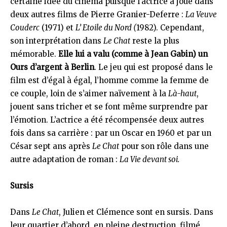
certaine idée du cinéma puisque l’actrice a joué dans
deux autres films de Pierre Granier-Deferre :
La Veuve
Couderc
(1971) et
L’ Etoile du Nord (
1982). Cependant,
son interprétation dans
Le Chat
reste la plus
mémorable.
Elle lui a valu (comme à Jean Gabin) un
Ours d’argent à Berlin
. Le jeu qui est proposé dans le
film est d’égal à égal, l’homme comme la femme de
ce couple, loin de s’aimer naïvement à la
Là-haut
,
jouent sans tricher et se font même surprendre par
l’émotion. L’actrice a été récompensée deux autres
fois dans sa carrière : par un Oscar en 1960 et par un
César sept ans après
Le Chat
pour son rôle dans une
autre adaptation de roman :
La Vie devant soi.
Sursis
Dans
Le Chat
, Julien et Clémence sont en sursis. Dans
leur quartier d’abord, en pleine destruction, filmé