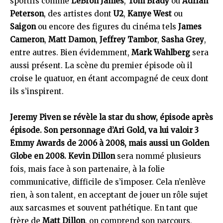
sportifs comme
LeBron James
,
Tom Brady
ou
Adrian
Peterson
, des artistes dont
U2
,
Kanye West
ou
Saigon
ou encore des figures du cinéma tels
James
Cameron
,
Matt Damon
,
Jeffrey Tambor
,
Sasha Grey
,
entre autres. Bien évidemment,
Mark Wahlberg
sera
aussi présent. La scène du premier épisode où il
croise le quatuor, en étant accompagné de ceux dont
ils s’inspirent.
Jeremy Piven se révèle la star du show, épisode après
épisode. Son personnage d’Ari Gold, va lui valoir 3
Emmy Awards de 2006 à 2008, mais aussi un Golden
Globe en 2008. Kevin Dillon
sera nommé plusieurs
fois, mais face à son partenaire, à la folie
communicative, difficile de s’imposer. Cela n’enlève
rien, à son talent, en acceptant de jouer un rôle sujet
aux sarcasmes et souvent pathétique. En tant que
frère de
Matt Dillon
, on comprend son parcours,