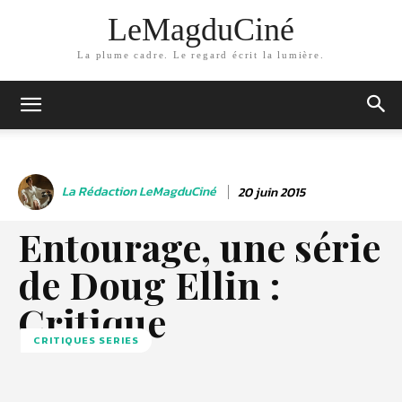
LeMagduCiné
La plume cadre. Le regard écrit la lumière.
La Rédaction LeMagduCiné
20 juin 2015
Entourage, une série
de Doug Ellin :
Critique
CRITIQUES SERIES