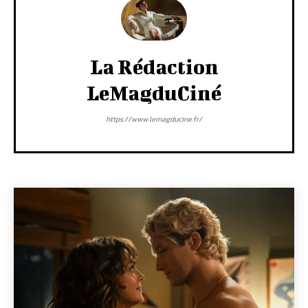
La Rédaction
LeMagduCiné
https://www.lemagducine.fr/