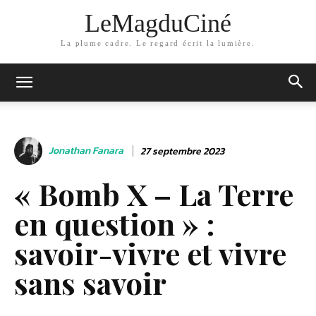
LeMagduCiné
La plume cadre. Le regard écrit la lumière.
Jonathan Fanara
27 septembre 2023
« Bomb X – La Terre
en question » :
savoir-vivre et vivre
sans savoir