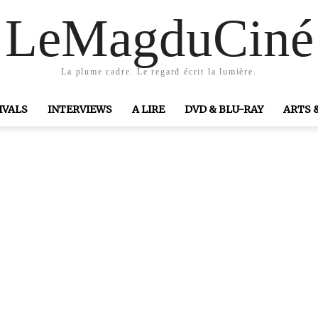
LeMagduCiné
La plume cadre. Le regard écrit la lumière.
IVALS
INTERVIEWS
A LIRE
DVD & BLU-RAY
ARTS 