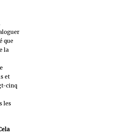
a
ialoguer
té que
e la
me
s et
gt-cinq
s les
Cela