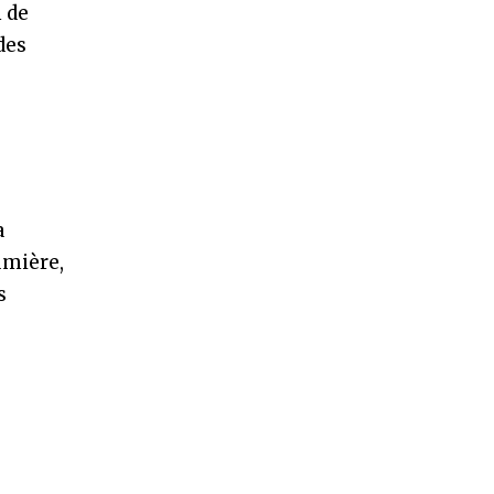
n de
des
a
lumière,
s