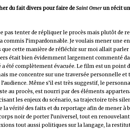
er du fait divers pour faire de
Saint Omer
un récit un
ne pas tenter de répliquer le procès mais plutôt de re
 a commis l’impardonnable. Je voulais mener une e
 que cette manière de réfléchir sur moi allait parler
ivers était bien évidemment largement commenté da
ité a été complètement évacuée. Le film est un point 
 mais me concentre sur une traversée personnelle et 
 l’audience. Même s’il est très suggestif, le personn
iste au procès, est nourri par des éléments apparten
sant les enjeux du scénario, sa trajectoire très sil
la vérité des faits et du reportage afin de mener à 
 corps noir de porter l’universel, tout en renouvelant
ions tout aussi politiques sur la langage, la restitu