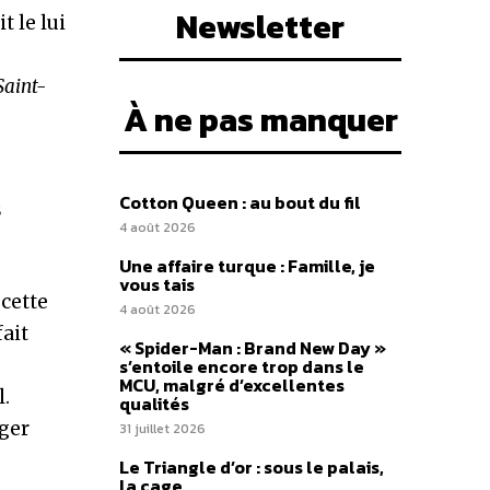
Newsletter
t le lui
Saint-
À ne pas manquer
Cotton Queen : au bout du fil
s
4 août 2026
Une affaire turque : Famille, je
vous tais
 cette
4 août 2026
fait
« Spider-Man : Brand New Day »
s’entoile encore trop dans le
MCU, malgré d’excellentes
l.
qualités
nger
31 juillet 2026
Le Triangle d’or : sous le palais,
la cage