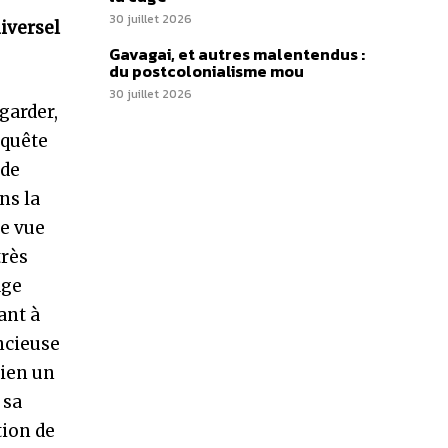
30 juillet 2026
iversel
Gavagai, et autres malentendus :
du postcolonialisme mou
30 juillet 2026
garder,
nquête
 de
ns la
de vue
très
age
ant à
encieuse
bien un
 sa
tion de