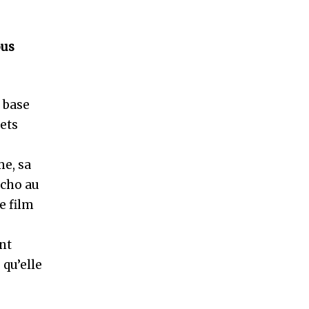
ous
a base
jets
me, sa
écho au
e film
ant
 qu’elle