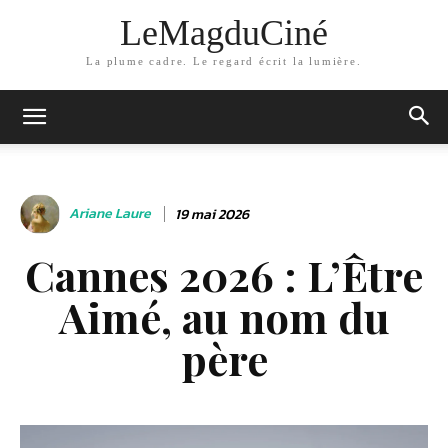
LeMagduCiné
La plume cadre. Le regard écrit la lumière.
Ariane Laure
19 mai 2026
Cannes 2026 : L’Être
Aimé, au nom du
père