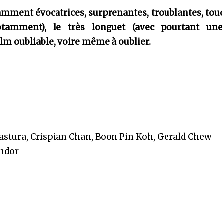
amment évocatrices, surprenantes, troublantes, to
notamment), le très longuet (avec pourtant un
m oubliable, voire même à oublier.
stura, Crispian Chan, Boon Pin Koh, Gerald Chew
ondor