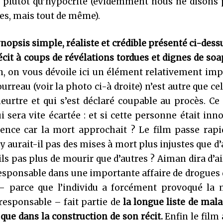
te, plutôt qu’hypocrite (évidemment nous ne disons
es, mais tout de même).
ynopsis simple, réaliste et crédible présenté ci-dess
cit à coups de révélations tordues et dignes de so
on, on vous dévoile ici un élément relativement imp
rreau (voir la photo ci-à droite) n’est autre que cel
eurtre et qui s’est déclaré coupable au procès. Ce
sera vite écartée : et si cette personne était inn
ocence car la mort approchait ? Le film passe rap
 aurait-il pas des mises à mort plus injustes que d’
ls pas plus de mourir que d’autres ? Aiman dira d’ai
esponsable dans une importante affaire de drogues
– parce que l’individu a forcément provoqué la 
esponsable – fait partie de
la longue liste de mal
 que dans la construction de son récit.
Enfin le film 