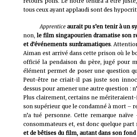
retours polis. Le nôtre tendra à être jus
tous ceux ayant applaudi sont des hypocrit
Apprentice
aurait pu s’en tenir à un s
non,
le film singapourien dramatise son ré
et d’événements surdramatiques
. Attenti
Aiman est arrivé dans cette prison où le bou
officié la pendaison du père, jugé pour m
élément permet de poser une question qui 
Peut-être ne criait-il pas juste son inn
dessus pour amener une autre question : n’y
Plus clairement, certains ne mériteraient-i
son supérieur que le condamné à mort – r
n’a tué personne. Cette remarque naïve 
consommateurs et, est donc quelque part r
et de bêtises du film, autant dans son fond