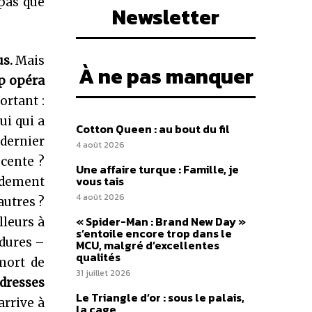
 pas que
Newsletter
us.
Mais
À ne pas manquer
ap opéra
ortant :
ui qui a
Cotton Queen : au bout du fil
 dernier
4 août 2026
ocente ?
Une affaire turque : Famille, je
vous tais
idement
4 août 2026
autres ?
« Spider-Man : Brand New Day »
lleurs à
s’entoile encore trop dans le
 dures –
MCU, malgré d’excellentes
qualités
mort de
31 juillet 2026
adresses
Le Triangle d’or : sous le palais,
arrive à
la cage