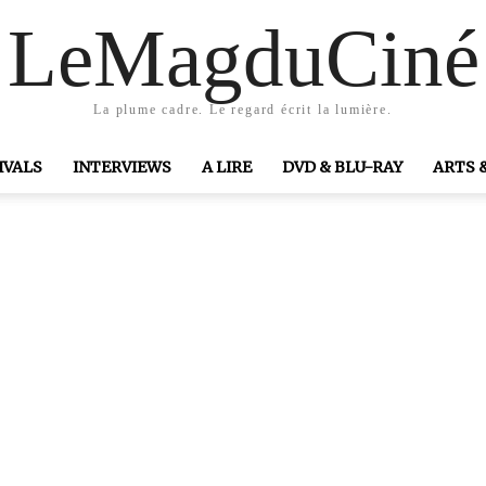
LeMagduCiné
La plume cadre. Le regard écrit la lumière.
IVALS
INTERVIEWS
A LIRE
DVD & BLU-RAY
ARTS 