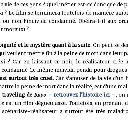
 vie de ces gens ? Quel métier est-ce donc que de 
ela ? Le film se terminera toutefois de manière amb
a ou non l’individu condamné. Obéira-t-il aux ord
nt moraux) ?
té et le mystère quant à la suite.
On peut se d
ui veulent mettre fin à la peine de mort dans leur p
i ? Car en laissant ce noir, le réalisateur crée 
 du condamné (le même individu pendu pour drogues
est surtout très cruel.
Car s’amuser de la vie d’un
attre la peine de mort dans la réalité, est d’une ma
du traveling de
Kapo
– retrouvez l’histoire ici –
, on
ce
est un film dégueulasse. Toutefois, en prenant d
scénariste-réalisateur a surtout été très maladro