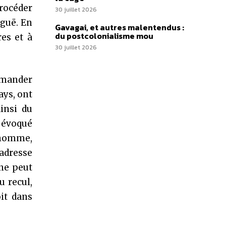
procéder
30 juillet 2026
iguë. En
Gavagai, et autres malentendus :
du postcolonialisme mou
res et à
30 juillet 2026
emander
ays, ont
ainsi du
 évoqué
 homme,
ladresse
 ne peut
u recul,
it dans