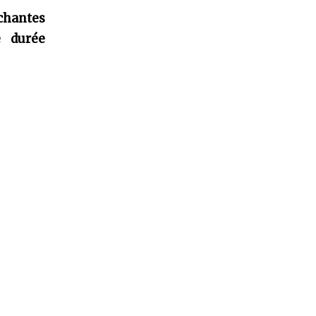
uchantes
e durée