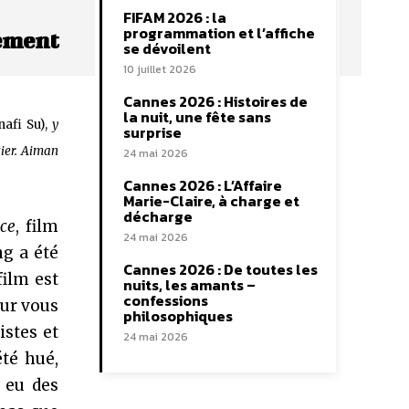
FIFAM 2026 : la
programmation et l’affiche
lement
se dévoilent
10 juillet 2026
Cannes 2026 : Histoires de
la nuit, une fête sans
afi Su),
y
surprise
tier. Aiman
24 mai 2026
Cannes 2026 : L’Affaire
Marie-Claire, à charge et
décharge
ce
, film
24 mai 2026
ng a été
Cannes 2026 : De toutes les
film est
nuits, les amants –
confessions
our vous
philosophiques
istes et
24 mai 2026
 été hué,
a eu des