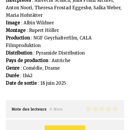
Interprètes
: Albrecht Schuch, Julia Franz Richter,
Anton Noori, Theresa Frostad Eggesbø, Salka Weber,
Maria Hofstätter
Image
: Albin Wildner
Montage
: Rupert Höller
Production
: NGF Geyrhalterfilm, CALA
Filmproduktion
Distribution
: Pyramide Distribution
Pays de production
: Autriche
Genre
: Comédie, Drame
Durée
: 1h42
Date de sortie
: 18 juin 2025
Note des lecteurs
0 Note