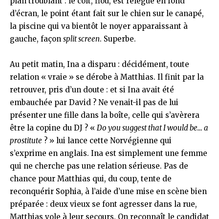
plan troublant : le coït, flou, est relégué en fond
d’écran, le point étant fait sur le chien sur le canapé,
la piscine qui va bientôt le noyer apparaissant à
gauche, façon
split screen
. Superbe.
Au petit matin, Ina a disparu : décidément, toute
relation « vraie » se dérobe à Matthias. Il finit par la
retrouver, pris d’un doute : et si Ina avait été
embauchée par David ? Ne venait-il pas de lui
présenter une fille dans la boîte, celle qui s’avèrera
être la copine du DJ ? «
Do you suggest that I would be… a
prostitute
? » lui lance cette Norvégienne qui
s’exprime en anglais. Ina est simplement une femme
qui ne cherche pas une relation sérieuse. Pas de
chance pour Matthias qui, du coup, tente de
reconquérir Sophia, à l’aide d’une mise en scène bien
préparée : deux vieux se font agresser dans la rue,
Matthias vole à leur secours. On reconnaît le candidat