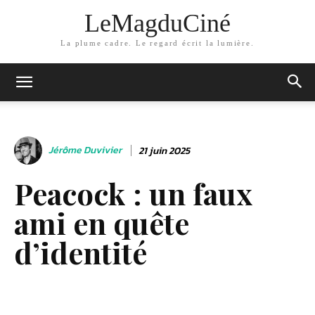
LeMagduCiné
La plume cadre. Le regard écrit la lumière.
Jérôme Duvivier
21 juin 2025
Peacock : un faux
ami en quête
d’identité