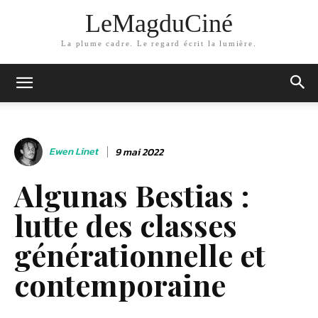
LeMagduCiné
La plume cadre. Le regard écrit la lumière.
Ewen Linet
9 mai 2022
Algunas Bestias :
lutte des classes
générationnelle et
contemporaine