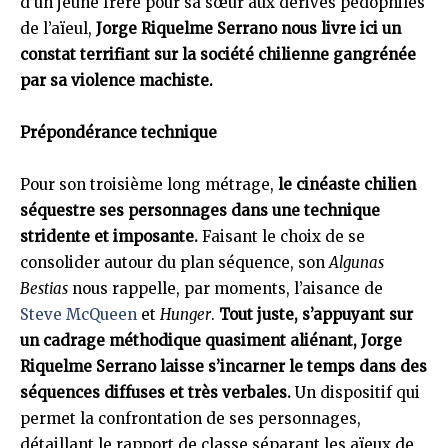
d’un jeune frère pour sa sœur aux dérives pédophiles
de l’aïeul,
Jorge Riquelme Serrano nous livre ici un
constat terrifiant sur la société chilienne gangrénée
par sa violence machiste.
Prépondérance technique
Pour son troisième long métrage,
le cinéaste chilien
séquestre ses personnages dans une technique
stridente et imposante.
Faisant le choix de se
consolider autour du plan séquence, son
Algunas
Bestias
nous rappelle, par moments, l’aisance de
Steve McQueen
et
Hunger
.
Tout juste, s’appuyant sur
un cadrage méthodique quasiment aliénant, Jorge
Riquelme Serrano laisse s’incarner le temps dans des
séquences diffuses et très verbales.
Un dispositif qui
permet la confrontation de ses personnages,
détaillant le rapport de classe séparant les aïeux de