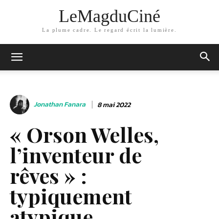
LeMagduCiné
La plume cadre. Le regard écrit la lumière.
Jonathan Fanara
8 mai 2022
« Orson Welles,
l’inventeur de
rêves » :
typiquement
atypique