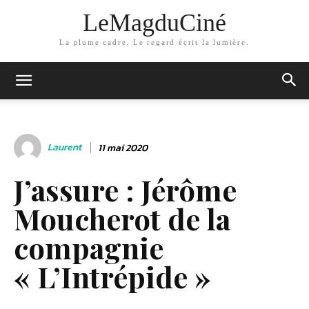
LeMagduCiné
La plume cadre. Le regard écrit la lumière.
Laurent
11 mai 2020
J’assure : Jérôme
Moucherot de la
compagnie
« L’Intrépide »