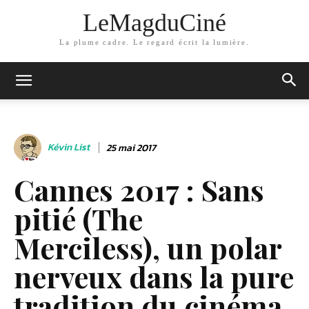
LeMagduCiné
La plume cadre. Le regard écrit la lumière.
Kévin List
25 mai 2017
Cannes 2017 : Sans
pitié (The
Merciless), un polar
nerveux dans la pure
tradition du cinéma