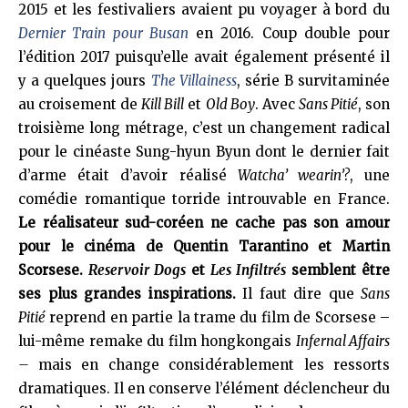
2015 et les festivaliers avaient pu voyager à bord du
Dernier Train pour Busan
en 2016. Coup double pour
l’édition 2017 puisqu’elle avait également présenté il
y a quelques jours
The Villainess
, série B survitaminée
au croisement de
Kill Bill
et
Old Boy
. Avec
Sans Pitié
, son
troisième long métrage, c’est un changement radical
pour le cinéaste Sung-hyun Byun dont le dernier fait
d’arme était d’avoir réalisé
Watcha’ wearin’?
, une
comédie romantique torride introuvable en France.
Le réalisateur sud-coréen ne cache pas son amour
pour le cinéma de Quentin Tarantino et Martin
Scorsese.
Reservoir Dogs
et
Les Infiltrés
semblent être
ses plus grandes inspirations.
Il faut dire que
Sans
Pitié
reprend en partie la trame du film de Scorsese –
lui-même remake du film hongkongais
Infernal Affairs
–
mais en change considérablement les ressorts
dramatiques. Il en conserve l’élément déclencheur du