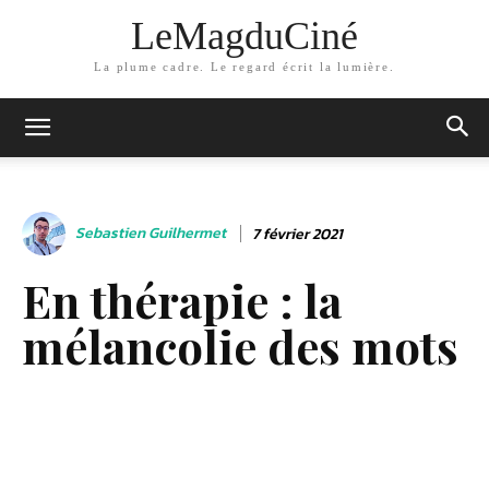
LeMagduCiné
La plume cadre. Le regard écrit la lumière.
Sebastien Guilhermet
7 février 2021
En thérapie : la
mélancolie des mots