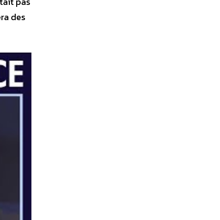
tait pas
era des