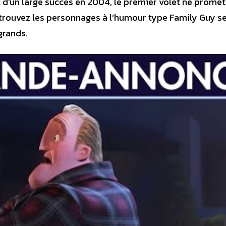
rt d’un large succès en 2004, le premier volet ne promet
etrouvez les personnages à l’humour type Family Guy s
grands.