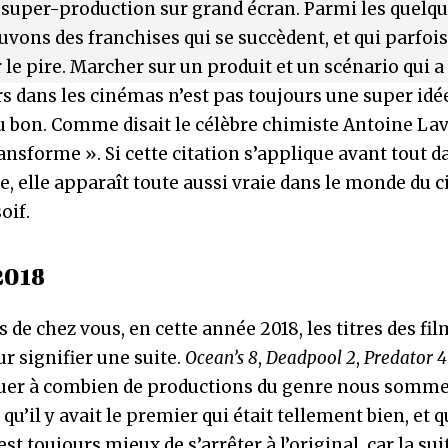
n super-production sur grand écran. Parmi les quelq
uvons des franchises qui se succèdent, et qui parfois
e pire. Marcher sur un produit et un scénario qui a
s dans les cinémas n’est pas toujours une super idée
du bon. Comme disait le célèbre chimiste Antoine Lavo
transforme ». Si cette citation s’applique avant tout d
e, elle apparaît toute aussi vraie dans le monde du 
oif.
2018
 de chez vous, en cette année 2018, les titres des fi
 signifier une suite.
Ocean’s 8
,
Deadpool 2
,
Predator 4
tuer à combien de productions du genre nous somm
u’il y avait le premier qui était tellement bien, et 
t toujours mieux de s’arrêter à l’original, car la sui