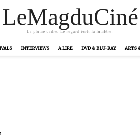
LeMagduCiné
La plume cadre. Le regard écrit la lumière.
IVALS
INTERVIEWS
A LIRE
DVD & BLU-RAY
ARTS 
8