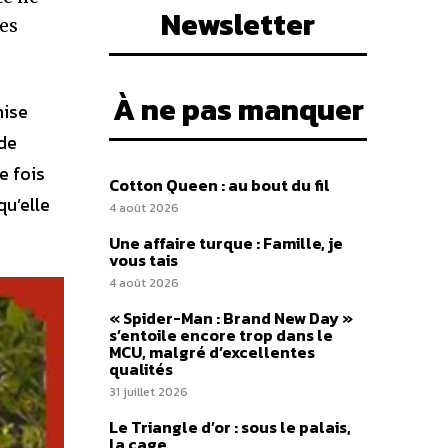
Newsletter
les
À ne pas manquer
nise
nde
e fois
Cotton Queen : au bout du fil
qu’elle
4 août 2026
Une affaire turque : Famille, je
vous tais
4 août 2026
« Spider-Man : Brand New Day »
s’entoile encore trop dans le
MCU, malgré d’excellentes
qualités
31 juillet 2026
Le Triangle d’or : sous le palais,
la cage