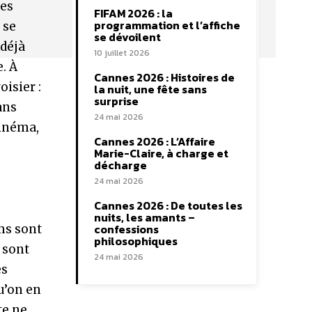
ues
FIFAM 2026 : la
programmation et l’affiche
 se
se dévoilent
 déjà
10 juillet 2026
. À
Cannes 2026 : Histoires de
isier :
la nuit, une fête sans
surprise
ans
24 mai 2026
cinéma,
Cannes 2026 : L’Affaire
Marie-Claire, à charge et
décharge
24 mai 2026
Cannes 2026 : De toutes les
nuits, les amants –
confessions
lms sont
philosophiques
sont
24 mai 2026
es
qu’on en
te ne