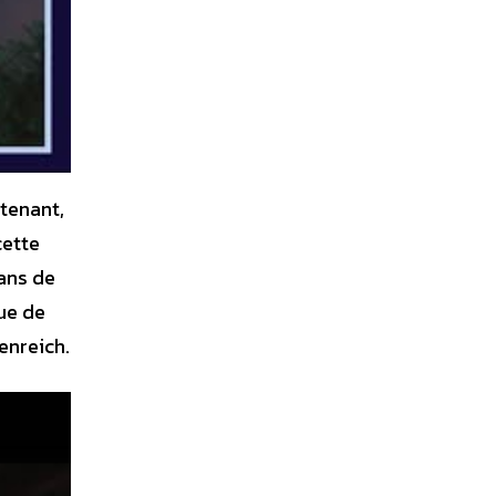
tenant,
cette
fans de
due de
enreich.