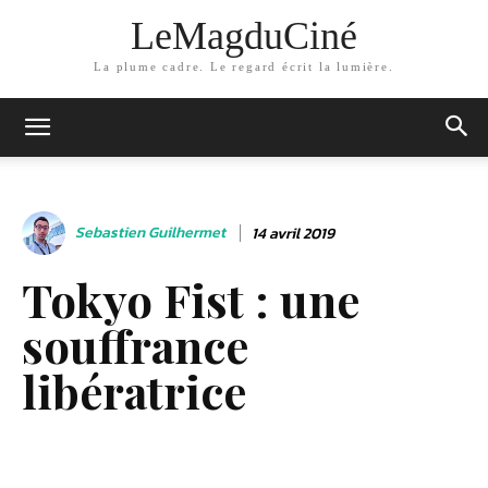
LeMagduCiné
La plume cadre. Le regard écrit la lumière.
Sebastien Guilhermet
14 avril 2019
Tokyo Fist : une
souffrance
libératrice