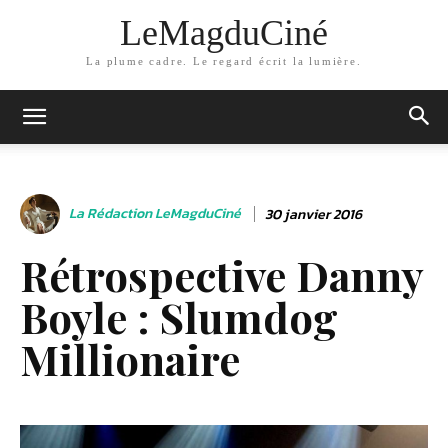
LeMagduCiné
La plume cadre. Le regard écrit la lumière.
La Rédaction LeMagduCiné
30 janvier 2016
Rétrospective Danny
Boyle : Slumdog
Millionaire