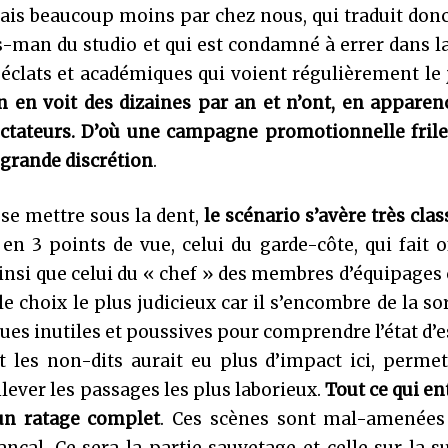
ais beaucoup moins par chez nous, qui traduit donc
s-man du studio et qui est condamné à errer dans 
 éclats et académiques qui voient régulièrement le 
 en voit des dizaines par an et n’ont, en apparen
ectateurs. D’où une campagne promotionnelle frile
s grande discrétion
.
à se mettre sous la dent,
le scénario s’avère très clas
en 3 points de vue, celui du garde-côte, qui fait o
insi que celui du « chef » des membres d’équipages
 le choix le plus judicieux car il s’encombre de la so
ues inutiles et poussives pour comprendre l’état d’e
et les non-dits aurait eu plus d’impact ici, perme
nlever les passages les plus laborieux.
Tout ce qui en
un ratage complet
. Ces scènes sont mal-amenées 