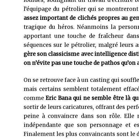
lourdes, soulignant un travail d’écriture b
l’équipage du pétrolier qui se montreron
assez important
de clichés propres au ge
tragique du héros. Néanmoins la personn
apportant une touche de fraîcheur dans
séquences sur le pétrolier, malgré leurs 
gère son classicisme avec intelligence dist
on n’évite pas une touche de pathos qu’on 
On se retrouve face à un casting qui souffle
mais certains semblent totalement effacé
comme
Eric Bana qui ne semble être là q
sortir de leurs caricatures, offrant des pe
peine à convaincre dans son rôle. Elle 
indépendante que son personnage et est
Finalement les plus convaincants sont le 