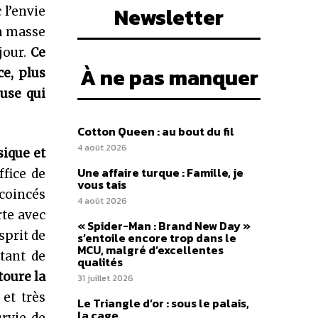
Newsletter
 l’envie
la masse
jour.
Ce
À ne pas manquer
ce, plus
use qui
Cotton Queen : au bout du fil
4 août 2026
sique et
Une affaire turque : Famille, je
ffice de
vous tais
 coincés
4 août 2026
rte avec
« Spider-Man : Brand New Day »
sprit de
s’entoile encore trop dans le
MCU, malgré d’excellentes
ttant de
qualités
toure la
31 juillet 2026
et très
Le Triangle d’or : sous le palais,
la cage