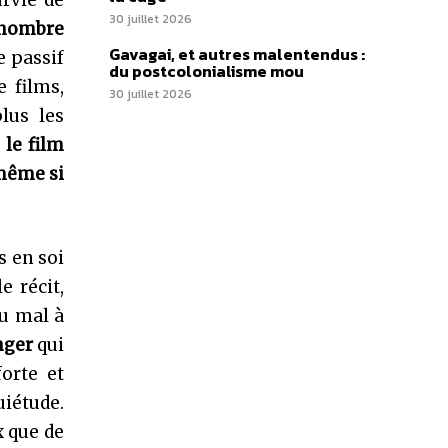
urvie de
30 juillet 2026
 nombre
Gavagai, et autres malentendus :
e passif
du postcolonialisme mou
 films,
30 juillet 2026
lus les
e
le film
 même si
s en soi
e récit,
du mal à
nger
qui
orte et
iétude.
x que de