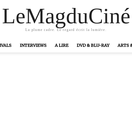
LeMagduCiné
La plume cadre. Le regard écrit la lumière.
IVALS
INTERVIEWS
A LIRE
DVD & BLU-RAY
ARTS 