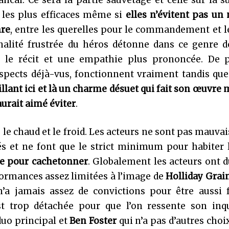
ancal. Ce sera la partie sauvetage et celle sur la s
t les plus efficaces même si
elles n’évitent pas un
nre
, entre les querelles pour le commandement et l
alité frustrée du héros détonne dans ce genre de
 le récit et une empathie plus prononcée. De p
aspects déjà-vus, fonctionnent vraiment tandis qu
illant ici et là un charme désuet qui fait son œuvre
aurait aimé éviter
.
 le chaud et le froid. Les acteurs ne sont pas mauvai
s et ne font que le strict minimum pour habiter l
ue pour cachetonner
. Globalement les acteurs ont 
rformances assez limitées à l’image de
Holliday Grai
n’a jamais assez de convictions pour être aussi f
 trop détachée pour que l’on ressente son inqu
duo principal et
Ben Foster
qui n’a pas d’autres choi