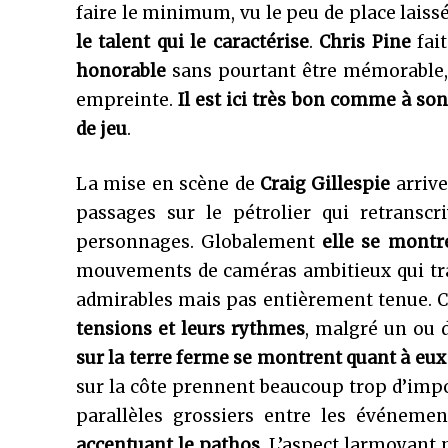
faire le minimum, vu le peu de place lais
le talent qui le caractérise
.
Chris Pine
fait
honorable
sans pourtant être mémorable,
empreinte.
Il est ici très bon comme à son
de jeu
.
La mise en scène de
Craig Gillespie
arrive
passages sur le pétrolier qui retranscr
personnages. Globalement
elle se montre
mouvements de caméras ambitieux qui trad
admirables mais pas entièrement tenue. 
tensions et leurs rythmes
, malgré un ou 
sur la terre ferme se montrent quant à eux
sur la côte prennent beaucoup trop d’impor
parallèles grossiers entre les événeme
accentuant le pathos
. L’aspect larmoyant 