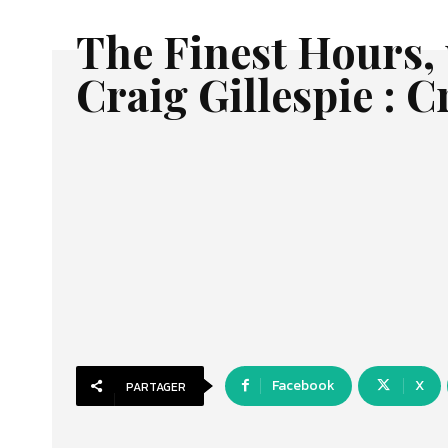
The Finest Hours, 
Craig Gillespie : C
Facebook
X
PARTAGER