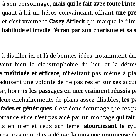
sé à son personnage,
mais qui le fait avec toute l’inte
 quant à lui un héros convaincant, offrant
une pre
 et c’est vraiment
Casey Affleck
qui marque le film
 habitude et irradie l’écran par son charisme et sa s
 à distiller ici et là de bonnes idées, notamment du
ivent bien la claustrophobie du lieu et la détre
 maîtrisée et efficace
, n’hésitant pas même à pla
uisent une volonté de ne pas rester sur ses acqui
Car, hormis
les passages en mer vraiment réussis p
deux enchaînements de plans assez illisibles,
les p
 fades et génériques
. Il est donc dommage que ces 
tance et ce n’est pas aidé par un montage qui fait
nts en mer et ceux sur terre,
alourdissant le ry
n’est pas non plus aidé par
la musique pompeuse de