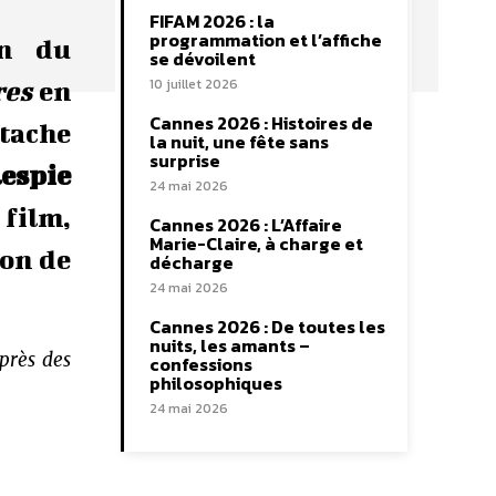
FIFAM 2026 : la
programmation et l’affiche
on du
se dévoilent
10 juillet 2026
res
en
Cannes 2026 : Histoires de
otache
la nuit, une fête sans
surprise
lespie
24 mai 2026
 film,
Cannes 2026 : L’Affaire
Marie-Claire, à charge et
ion de
décharge
24 mai 2026
Cannes 2026 : De toutes les
nuits, les amants –
près des
confessions
philosophiques
24 mai 2026