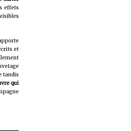
s effets
visibles
’apporte
crits et
alement
auvetage
e tandis
uvre qui
ampagne