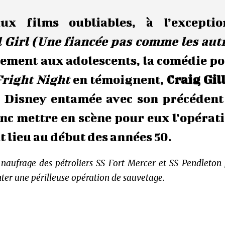
x films oubliables, à l’excepti
l Girl (Une fiancée pas comme les aut
alement aux adolescents, la comédie p
Fright Night
en témoignent,
Craig Gil
c Disney entamée avec son précédent
donc mettre en scène pour eux l’opérat
t lieu au début des années 50.
aufrage des pétroliers SS Fort Mercer et SS Pendleton 
nter une périlleuse opération de sauvetage.