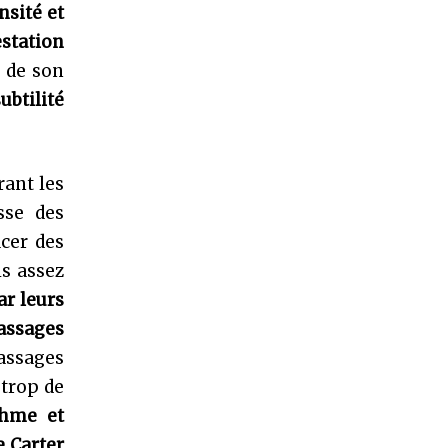
nsité et
station
 de son
ubtilité
rant les
sse des
cer des
s assez
ar leurs
assages
passages
 trop de
thme et
 Carter