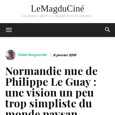
LeMagduCiné
La plume cadre. Le regard écrit la lumière.
Chloé Margueritte
8 janvier 2018
Normandie nue de
Philippe Le Guay :
une vision un peu
trop simpliste du
monde paysan