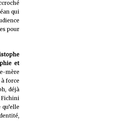
accroché
Réan qui
audience
les pour
istophe
phie et
le-mère
 à force
h, déjà
 Fichini
 qu’elle
dentité,