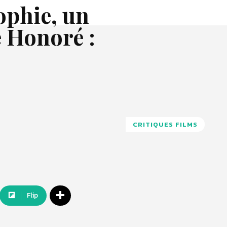
ophie, un
e Honoré :
CRITIQUES FILMS
Flip