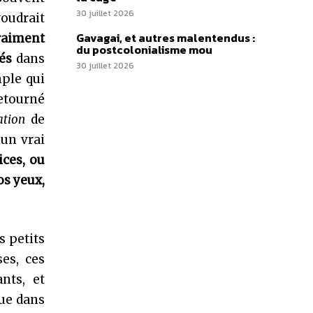
30 juillet 2026
oudrait
Gavagai, et autres malentendus :
raiment
du postcolonialisme mou
és
dans
30 juillet 2026
mple qui
retourné
ation
de
 un vrai
ices, ou
os yeux,
s petits
es, ces
nts, et
que dans