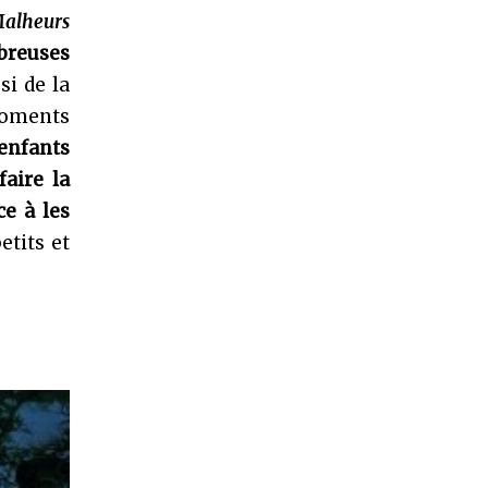
Malheurs
breuses
si de la
moments
 enfants
faire la
ce à les
etits et