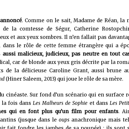
t annoncé
. Comme on le sait, Madame de Réan, la 
 de la comtesse de Ségur, Catherine Rostopchi
eux et aux yeux sombres. Il n’en fallait pas davant
i dans le rôle de cette femme étrangère qui a ép
aussi malicieux, judicieux, pas neutre en tout ca
ical, car de blonde aux yeux gris décrite par la rom
ts de la délicieuse Caroline Grant, aussi brune a
and
(Hiner Saleem, 2013) qui joue le rôle de sa mère.
 du cinéaste. Sur fond d’un scénario qui en surface 
 la fois dans
Les Malheurs de Sophie
et dans
Les Petit
ches qui en font plus qu’un film pour enfants
. Ai
fantins (jusque dans le
oups
anachronique mais te
r fait fondre les jambes de sa poupée) ; ils sont