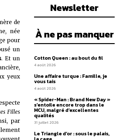
Newsletter
mère de
À ne pas manquer
ne, née
age pour
ousé un
Cotton Queen : au bout du fil
s
. Et un
4 août 2026
ancière,
Une affaire turque : Famille, je
ux yeux
vous tais
4 août 2026
« Spider-Man : Brand New Day »
respecte
s’entoile encore trop dans le
MCU, malgré d’excellentes
es Filles
qualités
nsi, par
31 juillet 2026
llement
Le Triangle d’or : sous le palais,
la cage
 souvent