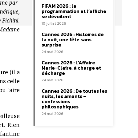
aime par-
FIFAM 2026 : la
programmation et l’affiche
Amérique,
se dévoilent
 Fichini.
10 juillet 2026
e, Madame
Cannes 2026 : Histoires de
la nuit, une fête sans
surprise
24 mai 2026
Cannes 2026 : L’Affaire
Marie-Claire, à charge et
re (il a
décharge
24 mai 2026
ns celle
ou faire
Cannes 2026 : De toutes les
nuits, les amants –
confessions
philosophiques
24 mai 2026
illeuse
rt. Rien
nfantine