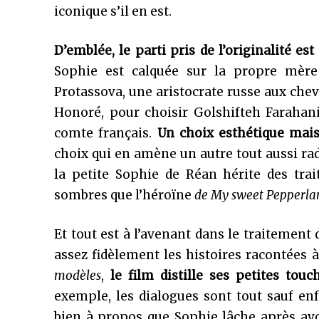
iconique s’il en est.
D’emblée, le parti pris de l’originalité es
Sophie est calquée sur la propre mère
Protassova, une aristocrate russe aux chev
Honoré, pour choisir Golshifteh Farahan
comte français.
Un choix esthétique mais 
choix qui en amène un autre tout aussi rad
la petite Sophie de Réan hérite des trai
sombres que l’héroïne
de My sweet Pepperl
Et tout est à l’avenant dans le traitement
assez fidèlement les histoires racontées à
modèles
,
le film distille ses petites tou
exemple, les dialogues sont tout sauf en
bien à propos que Sophie lâche après avoi