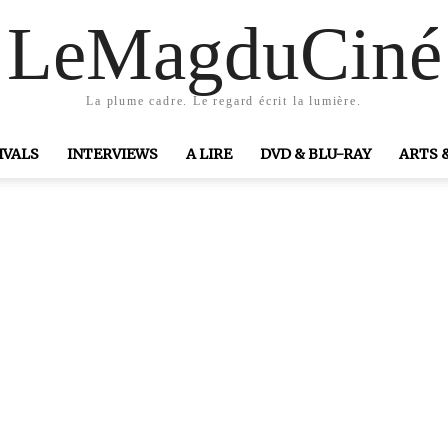
LeMagduCiné
La plume cadre. Le regard écrit la lumière.
IVALS
INTERVIEWS
A LIRE
DVD & BLU-RAY
ARTS 