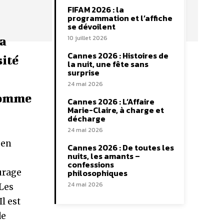
FIFAM 2026 : la
programmation et l’affiche
se dévoilent
10 juillet 2026
la
Cannes 2026 : Histoires de
sité
la nuit, une fête sans
surprise
24 mai 2026
comme
Cannes 2026 : L’Affaire
Marie-Claire, à charge et
décharge
24 mai 2026
 en
Cannes 2026 : De toutes les
nuits, les amants –
confessions
urage
philosophiques
24 mai 2026
 Les
l est
de