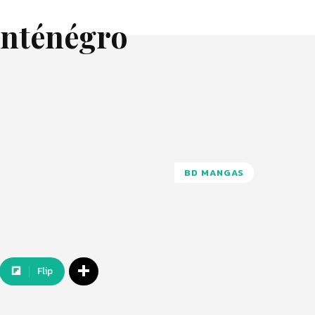
onténégro
BD MANGAS
Flip