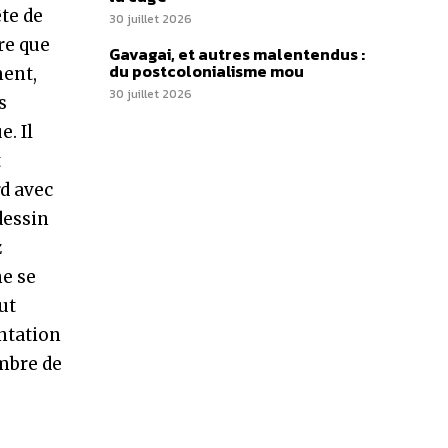
ête de
30 juillet 2026
re que
Gavagai, et autres malentendus :
du postcolonialisme mou
ment,
30 juillet 2026
s
. Il
t
rd avec
dessin
z
ne se
ut
ntation
ombre de