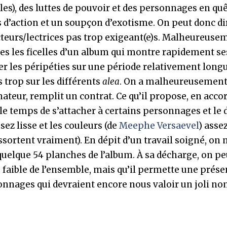
bles), des luttes de pouvoir et des personnages en qu
s d’action et un soupçon d’exotisme. On peut donc di
ecteurs/lectrices pas trop exigeant(e)s. Malheureuse
tes les ficelles d’un album qui montre rapidement se
er les péripéties sur une période relativement longue
s trop sur les différents
alea
. On a malheureusemen
inateur, remplit un contrat. Ce qu’il propose, en acco
s le temps de s’attacher à certains personnages et le 
ez lisse et les couleurs (de
Meephe Versaevel
) asse
sortent vraiment). En dépit d’un travail soigné, on 
quelque 54 planches de l’album. À sa décharge, on pe
 faible de l’ensemble, mais qu’il permette une prése
sonnages qui devraient encore nous valoir un joli n