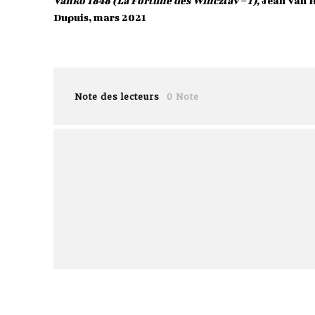
Vanko 1848 (La Fortune des Winczlav – 1),
Jean Van H
Dupuis, mars 2021
Note des lecteurs
0 Note