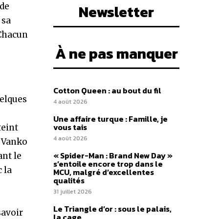
 de
Newsletter
 sa
 Chacun
À ne pas manquer
Cotton Queen : au bout du fil
uelques
4 août 2026
Une affaire turque : Famille, je
vous tais
teint
4 août 2026
e Vanko
« Spider-Man : Brand New Day »
ant le
s’entoile encore trop dans le
 la
MCU, malgré d’excellentes
qualités
31 juillet 2026
Le Triangle d’or : sous le palais,
savoir
la cage