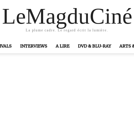
LeMagduCiné
La plume cadre. Le regard écrit la lumière.
IVALS
INTERVIEWS
A LIRE
DVD & BLU-RAY
ARTS 