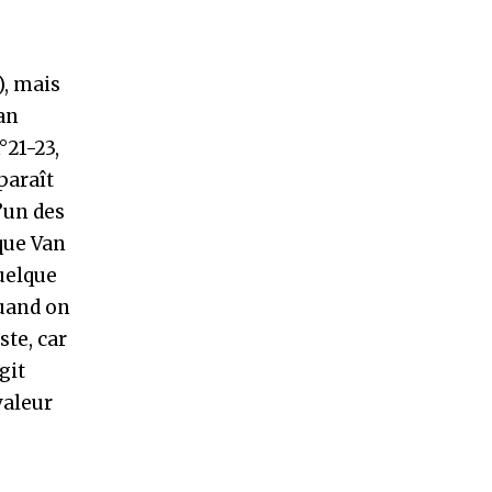
, mais
an
°21-23,
paraît
’un des
que Van
uelque
quand on
te, car
agit
valeur