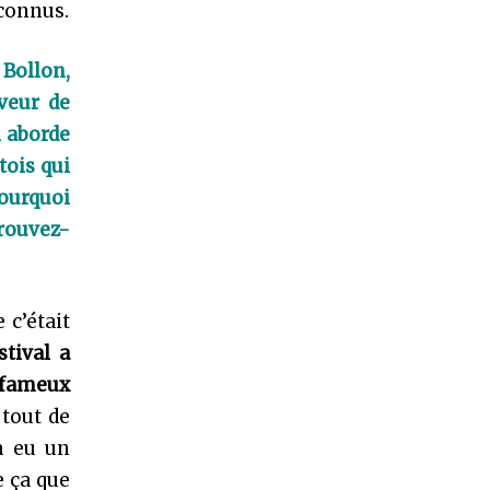
econnus.
Bollon,
aveur de
i aborde
ois qui
Pourquoi
trouvez-
 c’était
stival a
e fameux
 tout de
 a eu un
e ça que