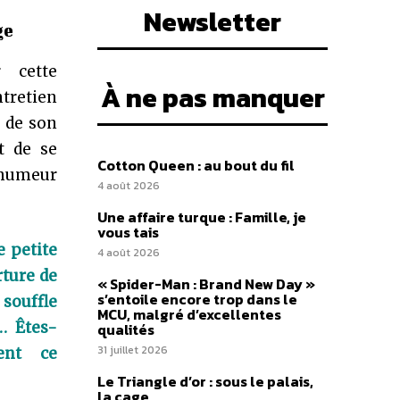
Newsletter
ge
 cette
À ne pas manquer
tretien
e de son
t de se
Cotton Queen : au bout du fil
 humeur
4 août 2026
Une affaire turque : Famille, je
vous tais
 petite
4 août 2026
rture de
« Spider-Man : Brand New Day »
s’entoile encore trop dans le
 souffle
MCU, malgré d’excellentes
… Êtes-
qualités
31 juillet 2026
ent ce
Le Triangle d’or : sous le palais,
la cage