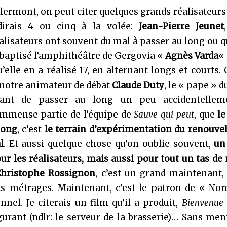
Clermont, on peut citer quelques grands réalisateurs
dirais 4 ou cinq à la volée:
Jean-Pierre Jeunet
alisateurs ont souvent du mal à passer au long ou 
 baptisé l’amphithéâtre de Gergovia «
Agnès Varda
« 
lle en a réalisé 17, en alternant longs et courts. 
r notre animateur de débat
Claude Duty
, le « pape » d
avant de passer au long un peu accidentellem
’immense partie de l’équipe de
Sauve qui peut
, que
le
long
, c’est
le terrain d’expérimentation du renouve
l
. Et aussi quelque chose qu’on oublie souvent,
un
r les réalisateurs, mais aussi pour tout un tas de
hristophe Rossignon
, c’est un grand maintenant,
ts-métrages. Maintenant, c’est le patron de « Nor
el. Je citerais un film qu’il a produit,
Bienvenue 
gurant (ndlr: le serveur de la brasserie)… Sans me