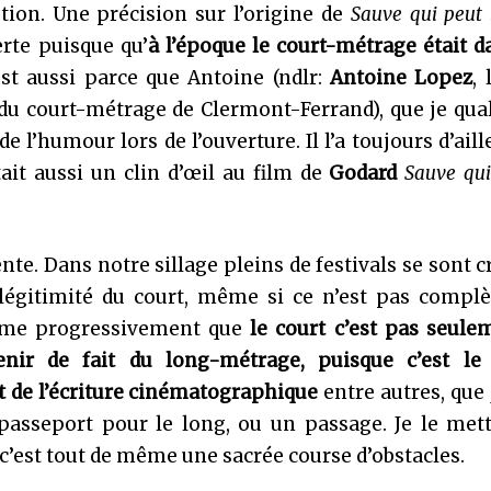
tion. Une précision sur l’origine de
Sauve qui peut 
lerte puisque qu’
à l’époque le court-métrage était 
est aussi parce que Antoine (ndlr:
Antoine Lopez
, 
 du court-métrage de Clermont-Ferrand), que je qual
 l’humour lors de l’ouverture. Il l’a toujours d’aill
ait aussi un clin d’œil au film de
Godard
Sauve qui
te. Dans notre sillage pleins de festivals se sont c
e légitimité du court, même si ce n’est pas compl
ême progressivement que
le court c’est pas seule
enir de fait du long-métrage, puisque c’est le 
 de l’écriture cinématographique
entre autres, que
passeport pour le long, ou un passage. Je le mett
 c’est tout de même une sacrée course d’obstacles.