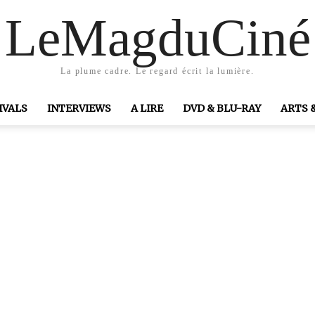
LeMagduCiné
La plume cadre. Le regard écrit la lumière.
IVALS
INTERVIEWS
A LIRE
DVD & BLU-RAY
ARTS 