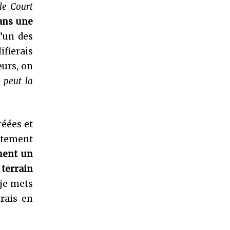
le Court
dans une
l’un des
ifierais
eurs, on
 peut la
réées et
ètement
ment un
terrain
 je mets
rais en