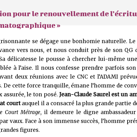
ion pour le renouvellement de l’écrit
matographique »
grisonnante se dégage une bonhomie naturelle. Le 
’avance vers nous, et nous conduit près de son QG
 Sa délicatesse le pousse à chercher lui-même une
lée à l’aise. Il nous confesse prendre parfois so
, avant deux réunions avec le CNC et l’ADAMI prév
 De cette force tranquille, émane l’homme de conv
ix assurée, le ton posé.
Jean-Claude Saurel est un a
at court
auquel il a consacré la plus grande partie de
le Court Métrage
, il demeure le digne ambassadeur
t par vaux. Face à son immense succès, l’homme pré
grandes figures.