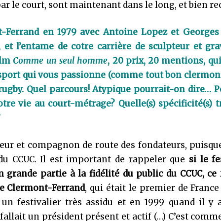
r le court, sont maintenant dans le long, et bien r
nt-Ferrand en 1979 avec Antoine Lopez et Georges 
, et l’entame de cotre carrière de sculpteur et gr
ilm
Comme un seul homme
, 20 prix, 20 mentions, qu
sport qui vous passionne (comme tout bon clermont
 rugby. Quel parcours! Atypique pourrait-on dire… 
tre vie au court-métrage? Quelle(s) spécificité(s) 
?
eur et compagnon de route des fondateurs, puisque
du CCUC. Il est important de rappeler que
si le fe
n grande partie à la fidélité du public du CCUC, c
de Clermont-Ferrand
, qui était le premier de France
 un festivalier très assidu et en 1999 quand il y
 fallait un président présent et actif (…) C’est comm