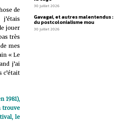
30 juillet 2026
hose de
Gavagai, et autres malentendus :
j’étais
du postcolonialisme mou
de jouer
30 juillet 2026
pas très
n de mes
ain « Le
and j’ai
 c’était
n 1981),
n trouve
ival, le