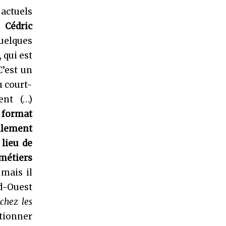
 actuels
,
Cédric
quelques
, qui est
C’est un
u court-
ent (…)
 format
llement
 lieu de
 métiers
 mais il
d-Ouest
chez les
ntionner