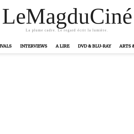
LeMagduCiné
La plume cadre. Le regard écrit la lumière.
IVALS
INTERVIEWS
A LIRE
DVD & BLU-RAY
ARTS 