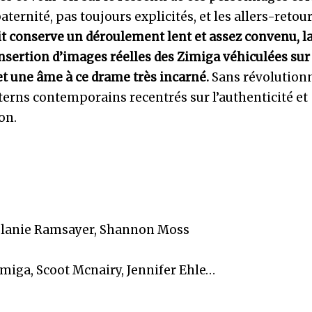
aternité, pas toujours explicités, et les allers-retou
it conserve un déroulement lent et assez convenu, l
nsertion d’images réelles des Zimiga véhiculées sur
et une âme à ce drame très incarné.
Sans révolutionn
terns contemporains recentrés sur l’authenticité et
on.
 Melanie Ramsayer, Shannon Moss
imiga, Scoot Mcnairy, Jennifer Ehle…