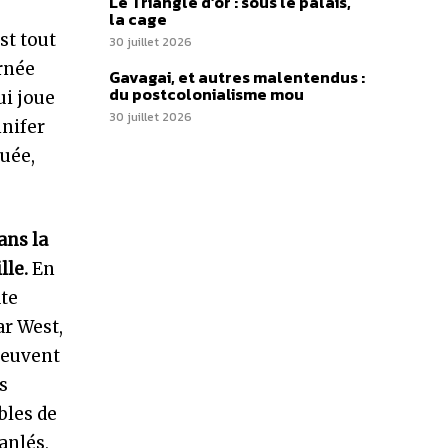
Le Triangle d’or : sous le palais,
la cage
st tout
30 juillet 2026
arnée
Gavagai, et autres malentendus :
du postcolonialisme mou
ui joue
30 juillet 2026
nnifer
uée,
ans la
lle.
En
ate
ar West,
peuvent
s
bles de
anlés,