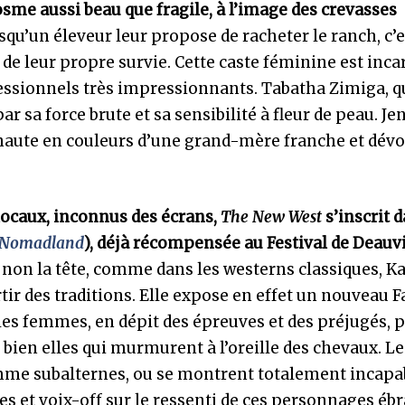
me aussi beau que fragile, à l’image des crevasses
qu’un éleveur leur propose de racheter le ranch, c’e
x de leur propre survie. Cette caste féminine est inc
fessionnels très impressionnants. Tabatha Zimiga, q
r sa force brute et sa sensibilité à fleur de peau. Je
 haute en couleurs d’une grand-mère franche et dévo
 locaux, inconnus des écrans,
The New West
s’inscrit d
Nomadland
), déjà récompensée au Festival de Deauvi
t non la tête, comme dans les westerns classiques, K
ir des traditions. Elle expose en effet un nouveau F
 les femmes, en dépit des épreuves et des préjugés, 
 bien elles qui murmurent à l’oreille des chevaux. Le
me subalternes, ou se montrent totalement incapa
 et voix-off sur le ressenti de ces personnages ébr