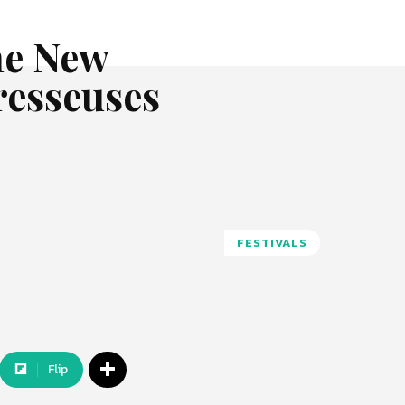
he New
dresseuses
FESTIVALS
Flip