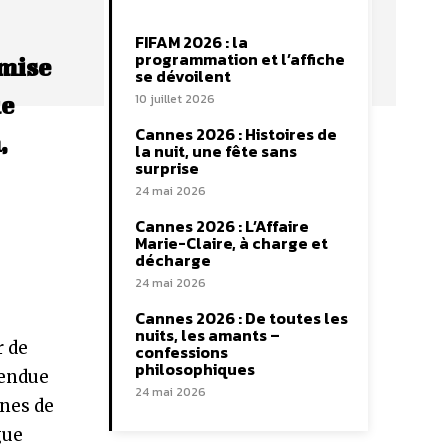
FIFAM 2026 : la
programmation et l’affiche
 mise
se dévoilent
10 juillet 2026
ue
Cannes 2026 : Histoires de
,
la nuit, une fête sans
surprise
24 mai 2026
Cannes 2026 : L’Affaire
Marie-Claire, à charge et
décharge
24 mai 2026
Cannes 2026 : De toutes les
nuits, les amants –
r de
confessions
philosophiques
rendue
24 mai 2026
ines de
gue