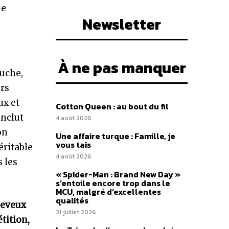
e
Newsletter
À ne pas manquer
ouche,
urs
ux et
Cotton Queen : au bout du fil
inclut
4 août 2026
on
Une affaire turque : Famille, je
vous tais
éritable
4 août 2026
 les
« Spider-Man : Brand New Day »
s’entoile encore trop dans le
MCU, malgré d’excellentes
qualités
heveux
31 juillet 2026
tition,