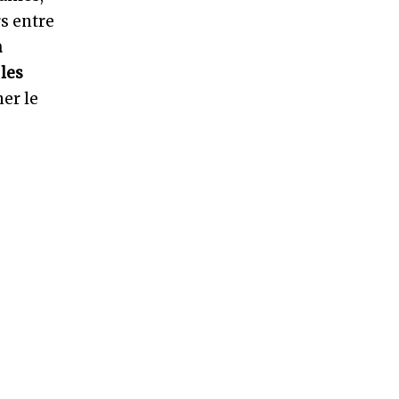
rs entre
a
 les
er le