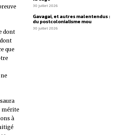
30 juillet 2026
 preuve
Gavagai, et autres malentendus :
du postcolonialisme mou
30 juillet 2026
e dont
 dont
ce que
otre
 ne
 saura
e mérite
tons à
mitigé