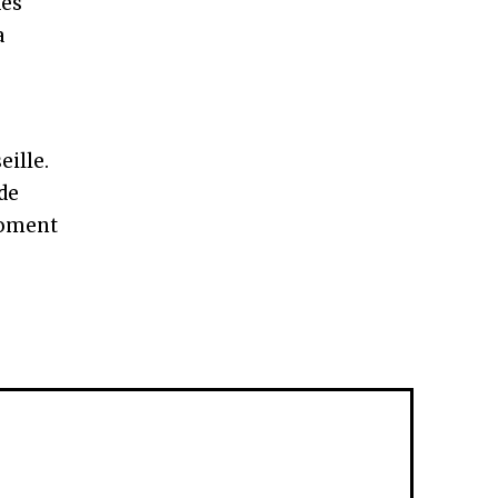
des
a
eille.
de
Moment