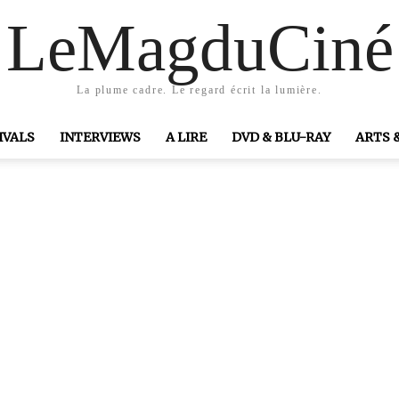
LeMagduCiné
La plume cadre. Le regard écrit la lumière.
IVALS
INTERVIEWS
A LIRE
DVD & BLU-RAY
ARTS 