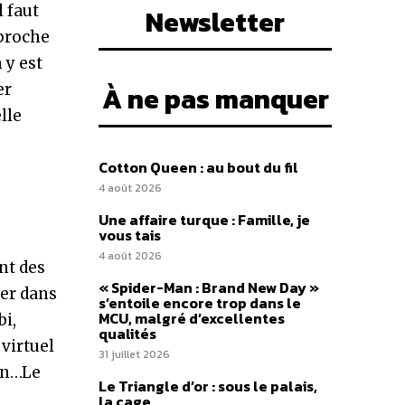
l faut
Newsletter
 proche
 y est
À ne pas manquer
er
lle
Cotton Queen : au bout du fil
4 août 2026
Une affaire turque : Famille, je
vous tais
4 août 2026
nt des
« Spider-Man : Brand New Day »
ler dans
s’entoile encore trop dans le
MCU, malgré d’excellentes
bi,
qualités
 virtuel
31 juillet 2026
ion…Le
Le Triangle d’or : sous le palais,
la cage