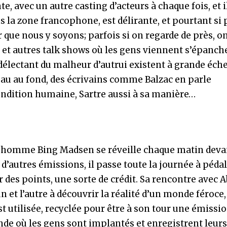
e, avec un autre casting d’acteurs à chaque fois, et i
ns la zone francophone, est délirante, et pourtant si
r que nous y soyons; parfois si on regarde de près, on
té et autres talk shows où les gens viennent s’épanch
délectant du malheur d’autrui existent à grande éche
veau au fond, des écrivains comme Balzac en parle
ondition humaine, Sartre aussi à sa manière…
une homme Bing Madsen se réveille chaque matin deva
d’autres émissions, il passe toute la journée à péda
r des points, une sorte de crédit. Sa rencontre avec A
n et l’autre à découvrir la réalité d’un monde féroce,
est utilisée, recyclée pour être à son tour une émiss
nde où les gens sont implantés et enregistrent leurs