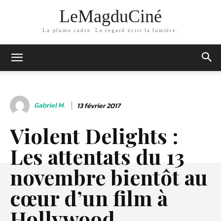
LeMagduCiné
La plume cadre. Le regard écrit la lumière.
Gabriel M.
13 février 2017
Violent Delights :
Les attentats du 13
novembre bientôt au
cœur d’un film à
Hollywood