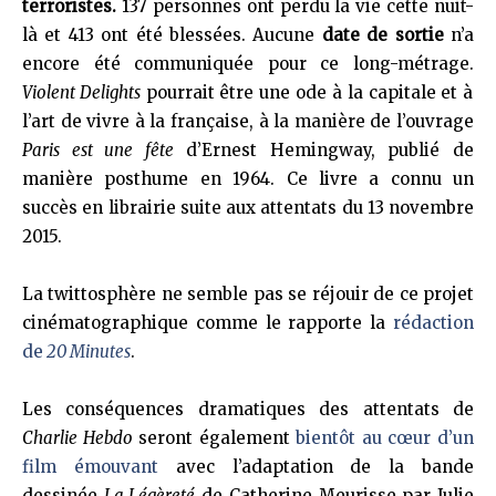
terroristes.
137 personnes ont perdu la vie cette nuit-
là et 413 ont été blessées. Aucune
date de sortie
n’a
encore été communiquée pour ce long-métrage.
Violent Delights
pourrait être une ode à la capitale et à
l’art de vivre à la française, à la manière de l’ouvrage
Paris est une fête
d’Ernest Hemingway, publié de
manière posthume en 1964. Ce livre a connu un
succès en librairie suite aux attentats du 13 novembre
2015.
La twittosphère ne semble pas se réjouir de ce projet
cinématographique comme le rapporte la
rédaction
de
20 Minutes
.
Les conséquences dramatiques des attentats de
Charlie Hebdo
seront également
bientôt au cœur d’un
film émouvant
avec l’adaptation de la bande
dessinée
La Légèreté
de Catherine Meurisse par Julie