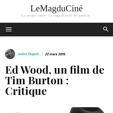
LeMagduCiné
La plume cadre. Le regard écrit la lumière.
Julien Dugois
22 mars 2015
Ed Wood, un film de
Tim Burton :
Critique