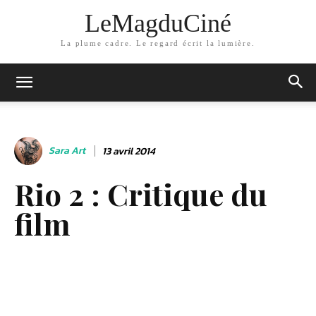
LeMagduCiné
La plume cadre. Le regard écrit la lumière.
Sara Art
13 avril 2014
Rio 2 : Critique du
film