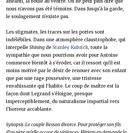
anéanti, la boule au ventre. On ne peut plus dire que
nous n’avons pas été témoins. Dans Jusqu’à la garde,
le soulagement n’existe pas.
Les stigmates, les traces sur les portes sont
indélébiles. Dans une atmosphère claustrophobe, qui
interpelle
Shining
de
Stanley Kubrick
, toute la
sympathie que nous pourrions avoir pour Antoine
commence bientôt à s’éroder, car il ressort qu’il est
moins motivé par le désir de renouer avec son enfant
que par une rage possessive, une tristesse
envahissante qui l’habite. Le coup de maître est la
façon dont Legrand s’éloigne, presque
imperceptiblement, du naturalisme impartial vers
l’horreur accablante.
Synopsis :Le couple Besson divorce. Pour protéger son fils
d’un père qu’elle accuse de violences, Miriam en demande la