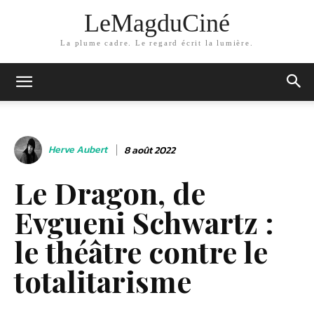
LeMagduCiné
La plume cadre. Le regard écrit la lumière.
Herve Aubert
8 août 2022
Le Dragon, de
Evgueni Schwartz :
le théâtre contre le
totalitarisme