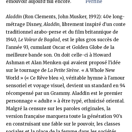
émouvoir aujourd’hui encore.
Perrine
Aladdin
(Ron Clements, John Musker, 1992): 40e long-
métrage Disney,
Aladdin
, librement inspiré d’un conte
traditionnel arabo-perse et du film britannique de
1940,
Le Voleur de Bagdad
, est le plus gros succès de
l’année 93, cumulant Oscar et Golden Globe de la
meilleure bande son. On doit celle-ci à Howard
Ashman et Alan Menken qui avaient proposé l’idée
sur le tournage de
La Petite Sirène
. « A Whole New
World » (« Ce Rêve bleu »), véritable hymne à l’amour
sensoriel et voyage visuel, devient un standard en 94
récompensé par un Grammy. Aladdin est le premier
personnage « adulte » à être typé, ethnicisé oriental.
Malgré la censure sur les paroles originales, la
version française marquera toute la génération 90’s
en construisant une fable sur le pouvoir, les classes
sociales et la place de la femme dans les sociétés