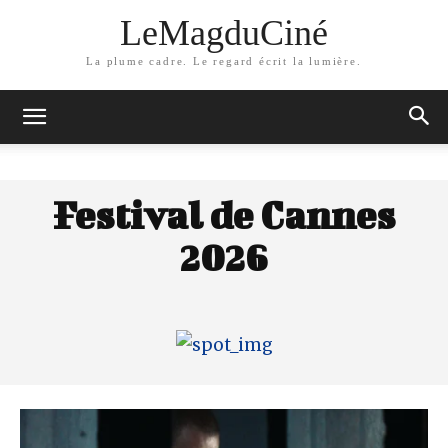
LeMagduCiné
La plume cadre. Le regard écrit la lumière.
Festival de Cannes
2026