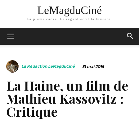
LeMagduCiné
La plume cadre. Le regard écrit la lumière.
La Rédaction LeMagduCiné
31 mai 2015
La Haine, un film de
Mathieu Kassovitz :
Critique