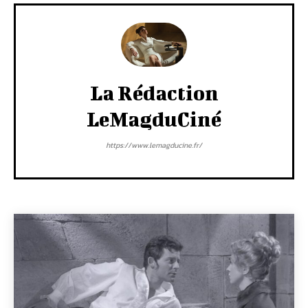
La Rédaction
LeMagduCiné
https://www.lemagducine.fr/