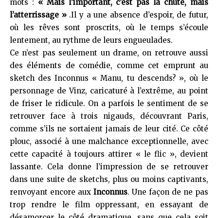
mots :
« Mais l’important, c’est pas la chute, mais
l’atterrissage »
.Il y a une absence d’espoir, de futur,
où les rêves sont proscrits, où le temps s’écoule
lentement, au rythme de leurs engueulades.
Ce n’est pas seulement un drame, on retrouve aussi
des éléments de comédie, comme cet emprunt au
sketch des Inconnus « Manu, tu descends? », où le
personnage de Vinz, caricaturé à l’extrême, au point
de friser le ridicule. On a parfois le sentiment de se
retrouver face à trois nigauds, découvrant Paris,
comme s’ils ne sortaient jamais de leur cité. Ce côté
plouc, associé à une malchance exceptionnelle, avec
cette capacité à toujours attirer « le flic », devient
lassante. Cela donne l’impression de se retrouver
dans une suite de sketchs, plus ou moins captivants,
renvoyant encore aux
Inconnus
. Une façon de ne pas
trop rendre le film oppressant, en essayant de
désamorcer le côté dramatique, sans que cela soit