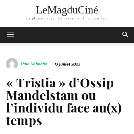
LeMagduCiné
La plume cadre. Le regard écrit la lumière.
Hala Habache
13 juillet 2022
« Tristia » d’Ossip
Mandelstam ou
l’individu face au(x)
temps