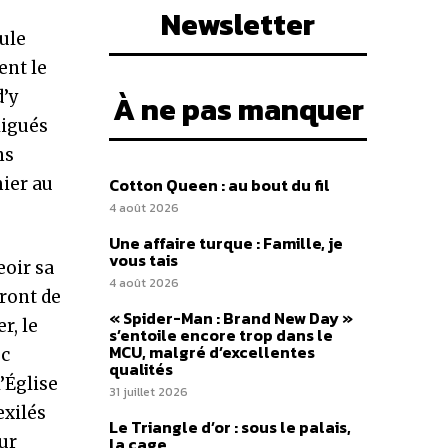
Newsletter
ule
ent le
d’y
À ne pas manquer
ligués
ns
mier au
Cotton Queen : au bout du fil
4 août 2026
Une affaire turque : Famille, je
vous tais
eoir sa
4 août 2026
eront de
« Spider-Man : Brand New Day »
r, le
s’entoile encore trop dans le
MCU, malgré d’excellentes
ec
qualités
’Église
31 juillet 2026
exilés
Le Triangle d’or : sous le palais,
ur
la cage