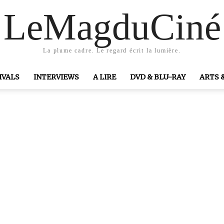
LeMagduCiné
La plume cadre. Le regard écrit la lumière.
IVALS
INTERVIEWS
A LIRE
DVD & BLU-RAY
ARTS 