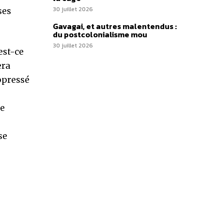
30 juillet 2026
ses
Gavagai, et autres malentendus :
du postcolonialisme mou
30 juillet 2026
est-ce
era
oppressé
fe
se