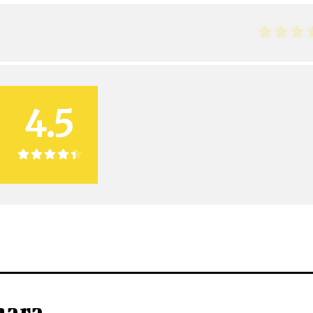
4.5
nara