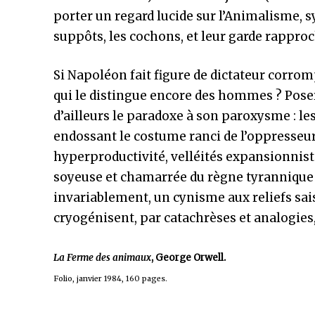
porter un regard lucide sur l’Animalisme, 
suppôts, les cochons, et leur garde rappro
Si Napoléon fait figure de dictateur corromp
qui le distingue encore des hommes ? Poser
d’ailleurs le paradoxe à son paroxysme : le
endossant le costume ranci de l’oppresseur.
hyperproductivité, velléités expansionnist
soyeuse et chamarrée du règne tyrannique d
invariablement, un cynisme aux reliefs saisi
cryogénisent, par catachrèses et analogies,
La Ferme des animaux
, George Orwell.
Folio, janvier 1984, 160 pages.