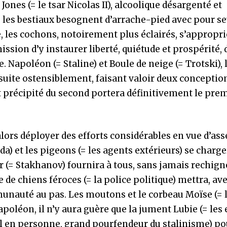
Jones (= le tsar Nicolas II), alcoolique désargenté et
ù les bestiaux besognent d’arrache-pied avec pour se
, les cochons, notoirement plus éclairés, s’appropri
ion d’y instaurer liberté, quiétude et prospérité, 
Napoléon (= Staline) et Boule de neige (= Trotski), 
uite ostensiblement, faisant valoir deux conceptio
 précipité du second portera définitivement le pre
lors déployer des efforts considérables en vue d’ass
da) et les pigeons (= les agents extérieurs) se charg
 (= Stakhanov) fournira à tous, sans jamais rechigne
 de chiens féroces (= la police politique) mettra, av
auté au pas. Les moutons et le corbeau Moïse (= l
poléon, il n’y aura guère que la jument Lubie (= les 
ell en personne, grand pourfendeur du stalinisme) po