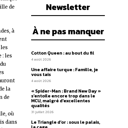
Newsletter
lle de
À ne pas manquer
des, à
ent
 les
Cotton Queen : au bout du fil
: les
4 août 2026
 du
Une affaire turque : Famille, je
es
vous tais
auront
4 août 2026
de la
« Spider-Man : Brand New Day »
s’entoile encore trop dans le
n de
MCU, malgré d’excellentes
qualités
31 juillet 2026
lle, où
Le Triangle d’or : sous le palais,
is dans
la cage