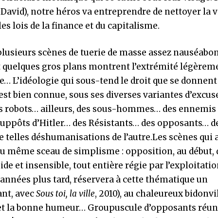
avid), notre héros va entreprendre de nettoyer la vi
es lois de la finance et du capitalisme.
 plusieurs scènes de tuerie de masse assez nauséabon
nt quelques gros plans montrent l’extrémité légèrem
ge… L’idéologie qui sous-tend le droit que se donnent
st bien connue, sous ses diverses variantes d’excuse 
es robots… ailleurs, des sous-hommes… des ennemis
suppôts d’Hitler… des Résistants… des opposants… d
 telles déshumanisations de l’autre.Les scènes qui 
u même sceau de simplisme : opposition, au début, 
e et insensible, tout entière régie par l’exploitatio
nnées plus tard, réservera à cette thématique un
ant, avec
Sous toi, la ville
, 2010), au chaleureux bidonvi
té et la bonne humeur… Groupuscule d’opposants réun