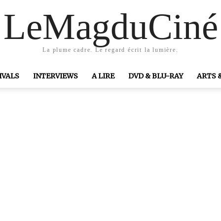
LeMagduCiné
La plume cadre. Le regard écrit la lumière.
IVALS
INTERVIEWS
A LIRE
DVD & BLU-RAY
ARTS 