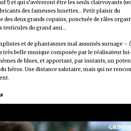
f !) et qui s’avéreront être les seuls clairvoyants (w
fabricants des fameuses lunettes… Petit plaisir du
te des deux grands copains, ponctuée de râles orgas
s testicules du grand ami…
implistes et de phantasmes mal assumés surnage – 
la très belle musique composée par le réalisateur l
thèmes de blues, et apportant, par instants, un poten
du héros. Une distance salutaire, mais qui ne renco
ent.
s