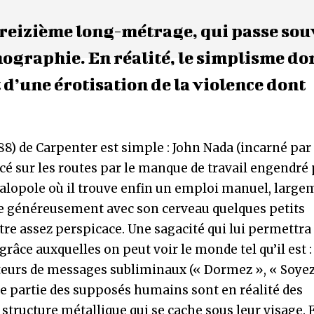
 treizième long-métrage, qui passe so
lmographie. En réalité, le simplisme d
 d’une érotisation de la violence dont
) de Carpenter est simple : John Nada (incarné par 
ncé sur les routes par le manque de travail engendré
alopole où il trouve enfin un emploi manuel, large
ge généreusement avec son cerveau quelques petits
e assez perspicace. Une sagacité qui lui permettra
râce auxquelles on peut voir le monde tel qu’il est :
rteurs de messages subliminaux (« Dormez », « Soye
de partie des supposés humains sont en réalité des
a structure métallique qui se cache sous leur visage.