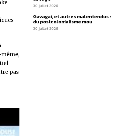
oke
30 juillet 2026
Gavagai, et autres malentendus :
tiques
du postcolonialisme mou
30 juillet 2026
ô
ui-même,
tiel
ntre pas