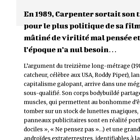
En 1989, Carpenter sortait son
pour le plus politique de sa fi
mâtiné de virilité mal pensée et
l’époque n’a nul besoin…
L’argument du treizième long-métrage (1988
catcheur, célèbre aux USA, Roddy Piper), la
capitalisme galopant, arrive dans une még
sous-qualifié. Son corps bodybuildé parta
muscles, qui permettent au bonhomme d’êtr
tomber sur un stock de lunettes magiques, g
panneaux publicitaires sont en réalité po
dociles », « Ne pensez pas »…) et une gran
androïdes extraterrestres, identifiables à l