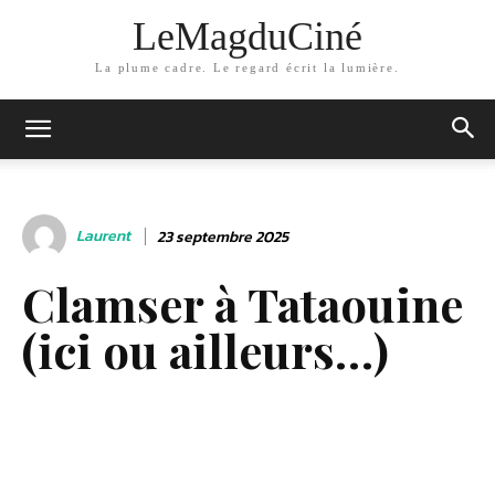
LeMagduCiné
La plume cadre. Le regard écrit la lumière.
Laurent
23 septembre 2025
Clamser à Tataouine
(ici ou ailleurs…)