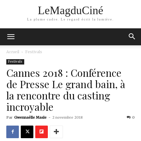
LeMagduCiné
La plume cadre. Le regard écrit la lumière.
Accueil
Festivals
Festivals
Cannes 2018 : Conférence
de Presse Le grand bain, à
la rencontre du casting
incroyable
Par
Gwennaëlle Masle
-
2 novembre 2018
0